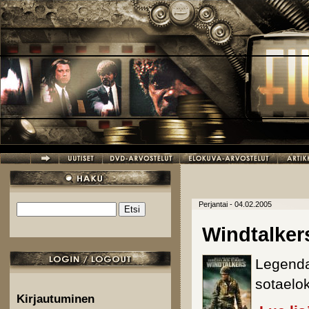
Hyppää pääsisältöön
Perjantai - 04.02.2005
Etsi
Hakulomake
Windtalker
Legenda
sotaelo
Kirjautuminen