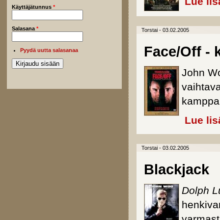
Lue lis
Käyttäjätunnus
*
Salasana
*
Torstai - 03.02.2005
Face/Off - 
Pyydä uutta salasanaa
John Woo
vaihtav
kamppai
Lue lis
Torstai - 03.02.2005
Blackjack
Dolph L
henkivar
varmast