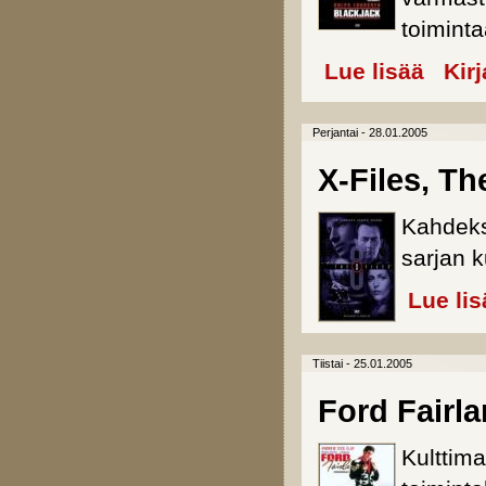
toiminta
Lue lisää
about Bla
Kir
Perjantai - 28.01.2005
X-Files, Th
Kahdeks
sarjan 
Lue lis
Tiistai - 25.01.2005
Ford Fairla
Kulttima