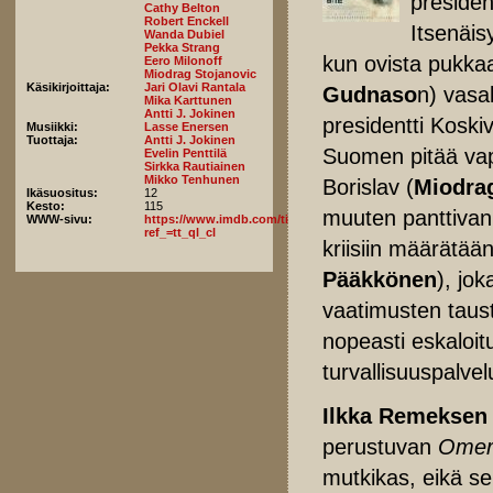
presiden
Cathy Belton
Robert Enckell
Itsenäis
Wanda Dubiel
Pekka Strang
kun ovista pukkaa
Eero Milonoff
Miodrag Stojanovic
Käsikirjoittaja:
Jari Olavi Rantala
Gudnaso
n) vasal
Mika Karttunen
Antti J. Jokinen
presidentti Koskiv
Musiikki:
Lasse Enersen
Tuottaja:
Antti J. Jokinen
Suomen pitää vap
Evelin Penttilä
Sirkka Rautiainen
Mikko Tenhunen
Borislav (
Miodrag
Ikäsuositus:
12
Kesto:
115
muuten panttivank
WWW-sivu:
https://www.imdb.com/title/tt11636880/fullcredits/?
ref_=tt_ql_cl
kriisiin määrätää
Pääkkönen
), jo
vaatimusten taust
nopeasti eskaloit
turvallisuuspalve
Ilkka Remeksen
perustuvan
Omer
mutkikas, eikä se