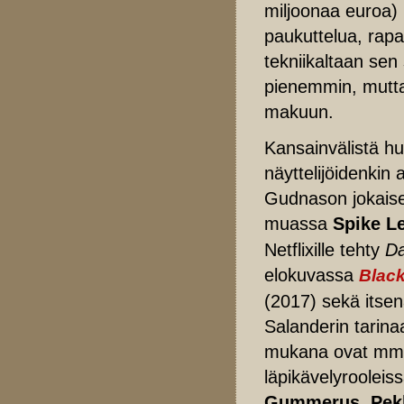
miljoonaa euroa)
paukuttelua, rapa
tekniikaltaan sen
pienemmin, mutta 
makuun.
Kansainvälistä hu
näyttelijöidenkin
Gudnason jokaise
muassa
Spike L
Netflixille tehty
Da
elokuvassa
Blac
(2017) sekä itse
Salanderin tarin
mukana ovat m
läpikävelyrooleis
Gummerus
,
Pek