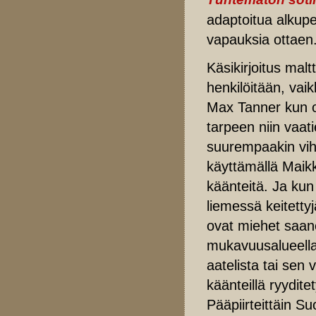
adaptoitua alkupe
vapauksia ottaen
Käsikirjoitus mal
henkilöitään, vai
Max Tanner kun o
tarpeen niin vaat
suurempaakin vih
käyttämällä Maikk
käänteitä. Ja kun
liemessä keitetty
ovat miehet saane
mukavuusalueellaa
aatelista tai sen
käänteillä ryydite
Pääpiirteittäin S