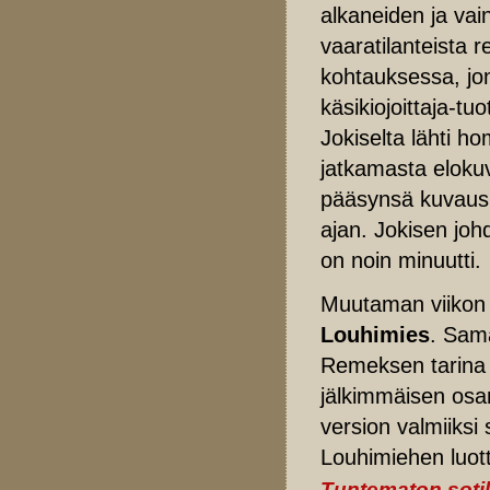
alkaneiden ja vai
vaaratilanteista 
kohtauksessa, jon
käsikiojoittaja-tu
Jokiselta lähti h
jatkamasta elokuv
pääsynsä kuvausp
ajan. Jokisen joh
on noin minuutti.
Muutaman viikon s
Louhimies
. Sama
Remeksen tarina p
jälkimmäisen osan
version valmiiksi 
Louhimiehen luott
Tuntematon soti