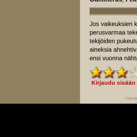
Jos vaikeuksien ka
perusvarmaa tek
tekijöiden pukeut
aineksia ahnehtiv
ensi vuonna näht
Kirjaudu sisään
Copyrig