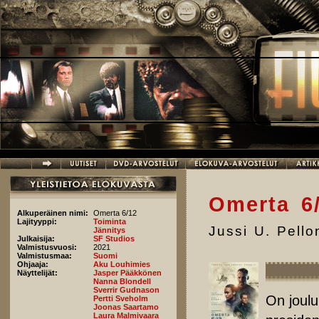
Hyppää pääsisältöön
Omerta 6
Alkuperäinen nimi:
Omerta 6/12
Lajityyppi:
Toiminta
Jussi U. Pell
Jännitys
Julkaisija:
SF Studios
Valmistusvuosi:
2021
Valmistusmaa:
Suomi
Ohjaaja:
Aku Louhimies
Näyttelijät:
Jasper Pääkkönen
Nanna Blondell
Sverrir Gudnason
On joulu
Pertti Sveholm
Joonas Saartamo
Laura Malmivaara