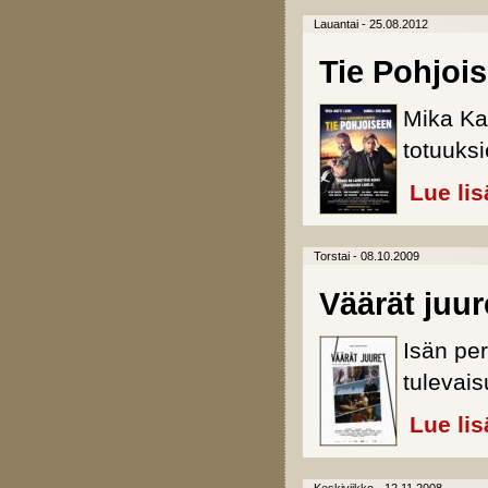
Lauantai - 25.08.2012
Tie Pohjoi
Mika Ka
totuuksi
Lue lis
Torstai - 08.10.2009
Väärät juur
Isän per
tulevai
Lue lis