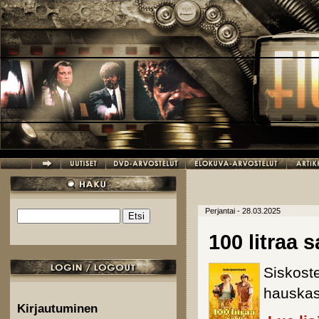
Hyppää pääsisältöön
Perjantai - 28.03.2025
Etsi
Hakulomake
100 litraa s
Siskost
hauskas
Kirjautuminen