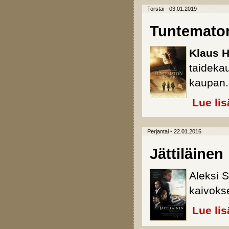
Torstai - 03.01.2019
Tuntematon
Klaus 
taideka
kaupan.
Lue lis
Perjantai - 22.01.2016
Jättiläinen
Aleksi S
kaivoks
Lue lis