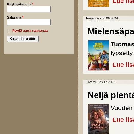
Lue lis
Käyttäjätunnus
*
Salasana
*
Perjantai - 06.09.2024
Mielensäpa
Pyydä uutta salasanaa
Tuomas
lypsetty.
Lue lis
Torstai - 28.12.2023
Neljä pient
Vuoden 
Lue lis