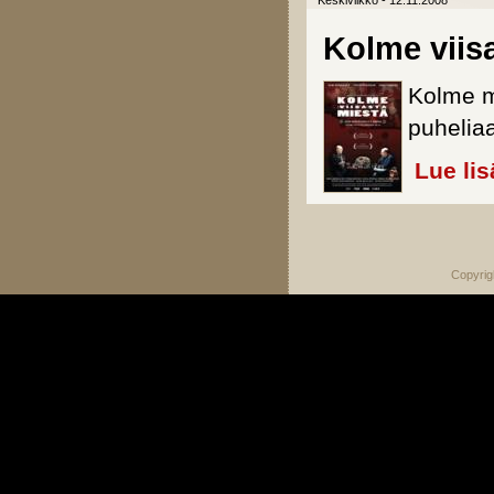
Keskiviikko - 12.11.2008
Kolme viis
Kolme m
puhelia
Lue lis
Sivut
Copyrig