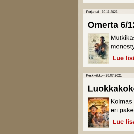
Perjantai - 19.11.2021
Omerta 6/1
Mutkika
menesty
Lue lis
Keskiviikko - 28.07.2021
Luokkakoko
Kolmas 
eri pake
Lue lis