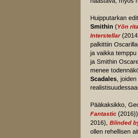
haastava, myös m
Huipputarkan edi
Smithin
(
Yön rita
(2014
Interstellar
palkittiin Oscarill
ja vaikka temppu e
ja Smithin Oscare
menee todennäköi
Scadales
, joiden
realistisuudessa
Pääkaksikko, Ge
(2016)
Fantastic
2016),
Blinded b
ollen rehellisen ai