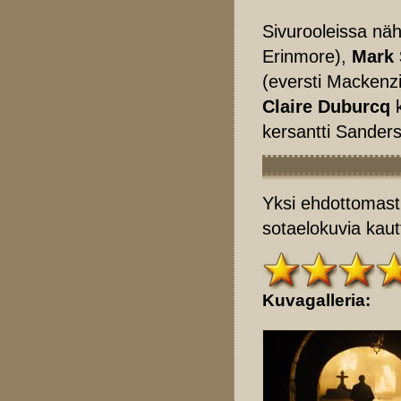
Sivurooleissa nä
Erinmore),
Mark 
(eversti Mackenz
Claire Duburcq
k
kersantti Sanders
Yksi ehdottomasti
sotaelokuvia kaut
Kuvagalleria: