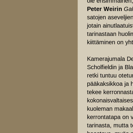
ole ensimmäinen,
Peter Weirin
Gall
satojen aseveljie
jotain ainutlaatu
tarinastaan huoli
kiittäminen on yh
Kamerajumala Dea
Scholfieldin ja B
retki tuntuu otetu
pääkaksikkoa ja 
tekee kerronnasta
kokonaisvaltaises
kuoleman makaaber
kerrontatapa on v
tarinasta, mutta 