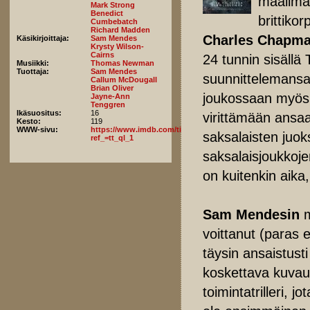
maailma
Mark Strong
Benedict
brittikor
Cumbebatch
Richard Madden
Charles Chapm
Käsikirjoittaja:
Sam Mendes
Krysty Wilson-
Cairns
24 tunnin sisällä
Musiikki:
Thomas Newman
Tuottaja:
Sam Mendes
suunnittelemansa 
Callum McDougall
Brian Oliver
joukossaan myös B
Jayne-Ann
Tenggren
Ikäsuositus:
16
virittämään ansa
Kesto:
119
WWW-sivu:
https://www.imdb.com/title/tt8579674/fullcredits?
saksalaisten juok
ref_=tt_ql_1
saksalaisjoukkoje
on kuitenkin aika
Sam Mendesin
m
voittanut (paras 
täysin ansaistus
koskettava kuvau
toimintatrilleri, 