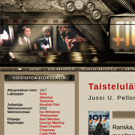
Hyppää pääsisältöön
Taistelulä
Alkuperäinen nimi:
1917
Lajityyppi:
Sota
Jussi U. Pell
Jännitys
Toiminta
Julkaisija:
Nordisk Film
Valmistusvuosi:
2019
Valmistusmaa:
Iso-Britannia
Yhdysvallat
Ohjaaja:
Sam Mendes
Näyttelijät:
George MacKay
Ranska,
Dean-Charles
Chapman
Colin Firth