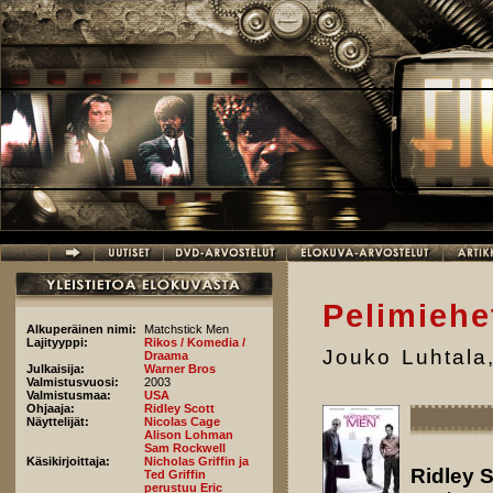
Hyppää pääsisältöön
Pelimiehe
Alkuperäinen nimi:
Matchstick Men
Lajityyppi:
Rikos / Komedia /
Jouko Luhtala
Draama
Julkaisija:
Warner Bros
Valmistusvuosi:
2003
Valmistusmaa:
USA
Ohjaaja:
Ridley Scott
Näyttelijät:
Nicolas Cage
Alison Lohman
Sam Rockwell
Käsikirjoittaja:
Nicholas Griffin ja
Ridley S
Ted Griffin
perustuu Eric