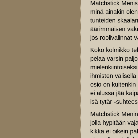
Matchstick Meniss
minä ainakin ole
tunteiden skaalan
äärimmäisen vaku
jos roolivalinnat
Koko kolmikko tek
pelaa varsin palj
mielenkiintoiseks
ihmisten välisell
osio on kuitenkin
ei alussa jää kai
isä tytär -suhtee
Matchstick Menin 
jolla hypitään va
kikka ei oikein pa