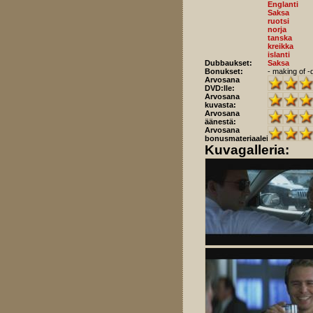
Englanti
Saksa
ruotsi
norja
tanska
kreikka
islanti
Dubbaukset:
Saksa
Bonukset:
- making of -d
Arvosana
DVD:lle:
Arvosana
kuvasta:
Arvosana
äänestä:
Arvosana
bonusmateriaaleista:
Kuvagalleria: