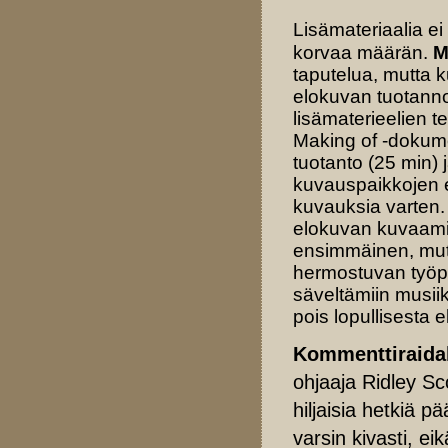
Lisämateriaalia ei
korvaa määrän.
M
taputelua, mutta 
elokuvan tuotannon
lisämaterieelien t
Making of -dokume
tuotanto (25 min) 
kuvauspaikkojen e
kuvauksia varten.
elokuvan kuvaamis
ensimmäinen, mutt
hermostuvan työpa
säveltämiin musiikk
pois lopullisesta 
Kommenttiraida
ohjaaja Ridley Sc
hiljaisia hetkiä 
varsin kivasti, e