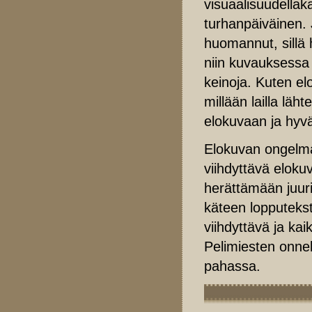
visuaalisuudellak
turhanpäiväinen. 
huomannut, sillä h
niin kuvauksessa
keinoja. Kuten el
millään lailla läh
elokuvaan ja hyvä
Elokuvan ongelma 
viihdyttävä eloku
herättämään juuri 
käteen lopputekst
viihdyttävä ja ka
Pelimiesten onnek
pahassa.