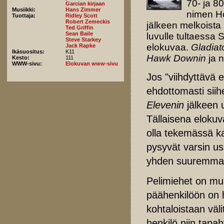
70- ja 8
Garcian kirjaan
Musiikki:
Hans Zimmer
nimen Ho
Tuottaja:
Ridley Scott
Robert Zemeckis
jälkeen melkoista
Ted Griffin
Sean Baile
luvulle tultaessa 
Steve Starkey
elokuvaa.
Gladiat
Jack Rapke
Ikäsuositus:
K11
Hawk Downin
ja 
Kesto:
111
WWW-sivu:
Elokuvan www-sivu
Jos "viihdyttävä e
ehdottomasti siih
Elevenin
jälkeen 
Tällaisena elokuva
olla tekemässä ka
pysyvät varsin usk
yhden suuremman
Pelimiehet on mu
päähenkilöön on 
kohtaloistaan väli
henkilö niin tapa