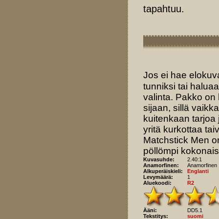
tapahtuu.
Jos ei hae elokuv
tunniksi tai halu
valinta. Pakko on
sijaan, sillä vaik
kuitenkaan tarjoa
yritä kurkottaa ta
Matchstick Men on
pöllömpi kokonai
Kuvasuhde:
2.40:1
Anamorfinen:
Anamorfinen
Alkuperäiskieli:
Englanti
Levymäärä:
1
Aluekoodi:
R2
Ääni:
DD5.1
Tekstitys:
suomi