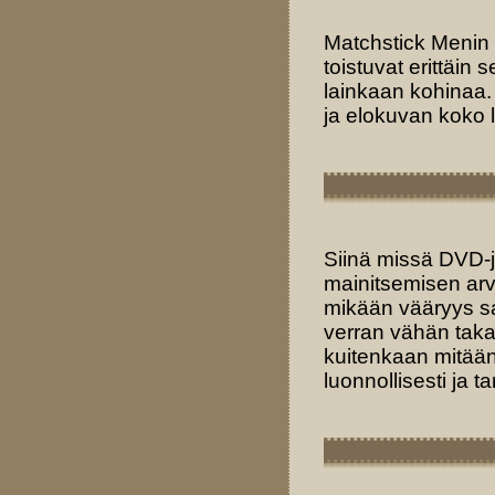
Matchstick Menin 
toistuvat erittäin 
lainkaan kohinaa.
ja elokuvan koko l
Siinä missä DVD-j
mainitsemisen arvoi
mikään vääryys sa
verran vähän taka
kuitenkaan mitään 
luonnollisesti ja ta