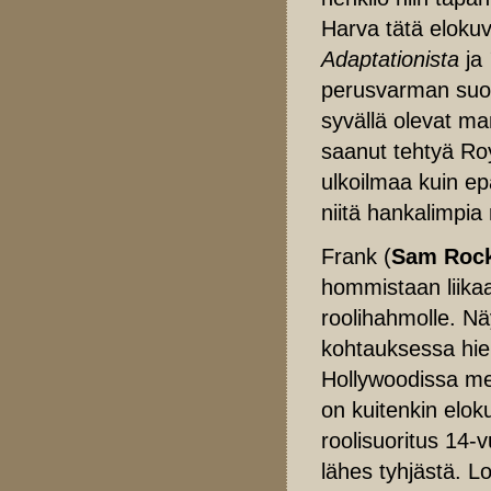
Harva tätä elokuv
Adaptationista
ja
perusvarman suor
syvällä olevat man
saanut tehtyä Ro
ulkoilmaa kuin ep
niitä hankalimpia 
Frank (
Sam Rock
hommistaan liikaa
roolihahmolle. Näy
kohtauksessa hien
Hollywoodissa men
on kuitenkin elok
roolisuoritus 14-
lähes tyhjästä. L