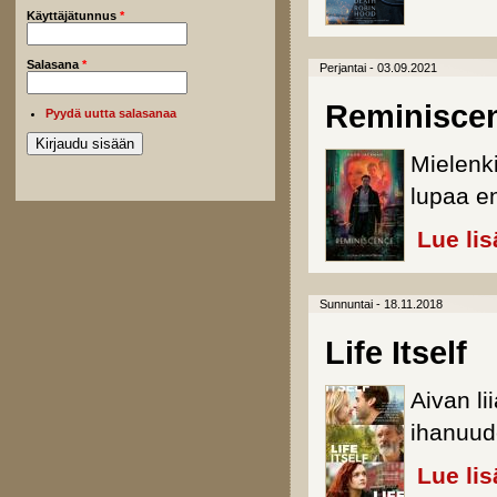
Käyttäjätunnus
*
Salasana
*
Perjantai - 03.09.2021
Reminisce
Pyydä uutta salasanaa
Mielenki
lupaa e
Lue lis
Sunnuntai - 18.11.2018
Life Itself
Aivan l
ihanuud
Lue lis