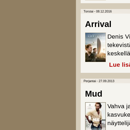
Torstai - 08.12.2016
Arrival
Denis V
tekevis
keskellä
Lue lis
Perjantai - 27.09.2013
Mud
Vahva j
kasvuke
näytteli