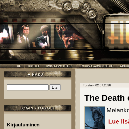
Hyppää pääsisältöön
Torstai - 02.07.2026
Etsi
Hakulomake
The Death 
Melankol
Lue lis
Kirjautuminen