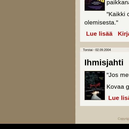
paikkana
"Kaikki
olemisesta."
Lue lisää
about Sta
Kir
Torstai - 02.09.2004
Ihmisjahti
"Jos met
Kovaa g
Lue lis
Copyrig