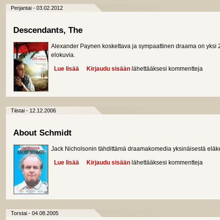
Perjantai - 03.02.2012
Descendants, The
Alexander Paynen koskettava ja sympaattinen draama on yksi 2
elokuvia.
Lue lisää
about Descendants, The
Kirjaudu sisään
lähettääksesi kommentteja
Tiistai - 12.12.2006
About Schmidt
Jack Nicholsonin tähdittämä draamakomedia yksinäisestä eläk
Lue lisää
about About Schmidt
Kirjaudu sisään
lähettääksesi kommentteja
Torstai - 04.08.2005