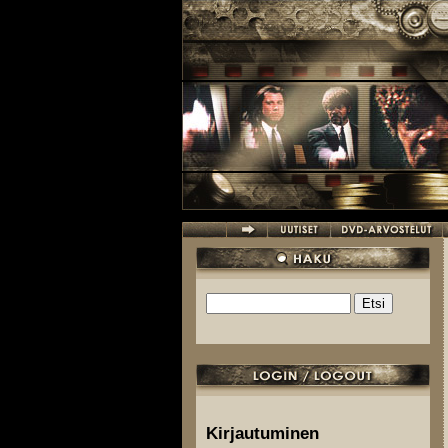
Hyppää pääsisältöön
Etsi
Hakulomake
Kirjautuminen