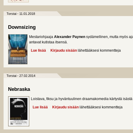
Torstai - 11.01.2018
Downsizing
Mestariohjaaja
Alexander Paynen
sydämellinen, mutta myös ajat
antavat kutistaa itsensä.
Lue lisää
about Downsizing
Kirjaudu sisään
lähettääksesi kommentteja
Torstai - 27.02.2014
Nebraska
Loistava, fiksu ja hyväntuulinen draamakomedia kärtystä isästä
Lue lisää
about Nebraska
Kirjaudu sisään
lähettääksesi kommentteja