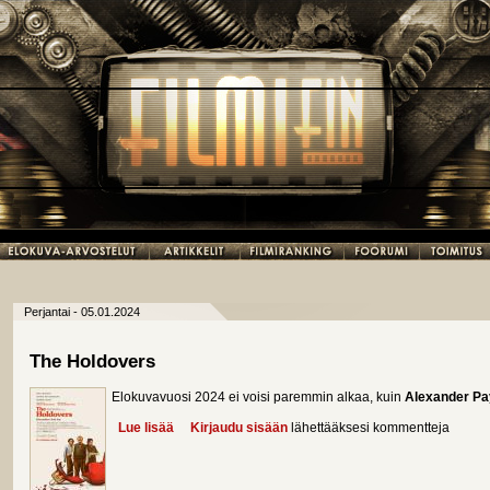
Perjantai - 05.01.2024
The Holdovers
Elokuvavuosi 2024 ei voisi paremmin alkaa, kuin
Alexander P
Lue lisää
about The Holdovers
Kirjaudu sisään
lähettääksesi kommentteja