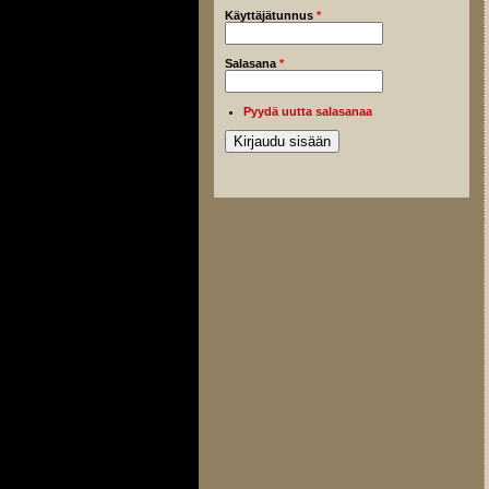
Käyttäjätunnus
*
Salasana
*
Pyydä uutta salasanaa