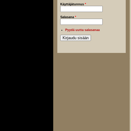
Käyttäjätunnus
*
Salasana
*
Pyydä uutta salasanaa