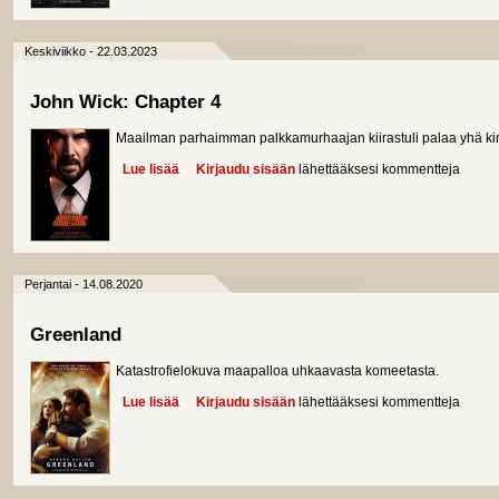
Keskiviikko - 22.03.2023
John Wick: Chapter 4
Maailman parhaimman palkkamurhaajan kiirastuli palaa yhä k
Lue lisää
about John Wick: Chapter 4
Kirjaudu sisään
lähettääksesi kommentteja
Perjantai - 14.08.2020
Greenland
Katastrofielokuva maapalloa uhkaavasta komeetasta.
Lue lisää
about Greenland
Kirjaudu sisään
lähettääksesi kommentteja