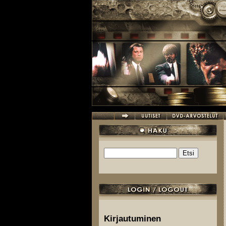
Hyppää pääsisältöön
Etsi
Hakulomake
Kirjautuminen