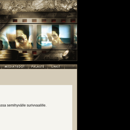
sa semihyvälle surivvaalille.