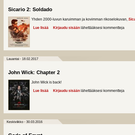
Sicario 2: Soldado
Yhden 2000-luvun karuimman ja kovimman rikoselokuvan,
Sic
Lue lisää
about Sicario 2: Soldado
Kirjaudu sisään
lähettääksesi kommentteja
Lauantai - 18.02.2017
John Wick: Chapter 2
John Wick is back!
Lue lisää
about John Wick: Chapter 2
Kirjaudu sisään
lähettääksesi kommentteja
Keskiviikko - 30.03.2016