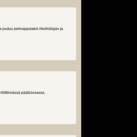
 joutuu pelinappulaksi rikollisliigan ja
hillittömässä päätösosassa.