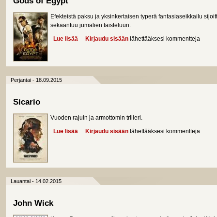
Gods of Egypt
Efekteistä paksu ja yksinkertaisen typerä fantasiaseikkailu sijo
sekaantuu jumalien taisteluun.
Lue lisää
about Gods of Egypt
Kirjaudu sisään
lähettääksesi kommentteja
Perjantai - 18.09.2015
Sicario
Vuoden rajuin ja armottomin trilleri.
Lue lisää
about Sicario
Kirjaudu sisään
lähettääksesi kommentteja
Lauantai - 14.02.2015
John Wick