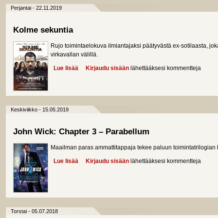
Perjantai - 22.11.2019
Kolme sekuntia
Rujo toimintaelokuva ilmiantajaksi päätyvästä ex-sotilaasta, joka
virkavallan välillä.
Lue lisää
about Kolme sekuntia
Kirjaudu sisään
lähettääksesi kommentteja
Keskiviikko - 15.05.2019
John Wick: Chapter 3 – Parabellum
Maailman paras ammattitappaja tekee paluun toimintatrilogian 
Lue lisää
about John Wick: Chapter 3 – Parabellum
Kirjaudu sisään
lähettääksesi kommentteja
Torstai - 05.07.2018