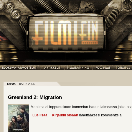
Torstai - 05.02.2026
Greenland 2: Migration
Maailma ei loppunutkaan komeetan iskuun laimeassa jatko-osas
Lue lisää
about Greenland 2: Migration
Kirjaudu sisään
lähettääksesi kommentteja