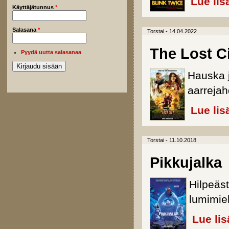
Lue lis
Käyttäjätunnus
*
Salasana
*
Torstai - 14.04.2022
The Lost C
Pyydä uutta salasanaa
Hauska j
aarrejah
Lue lis
Torstai - 11.10.2018
Pikkujalka
Hilpeäs
lumimie
Lue lis