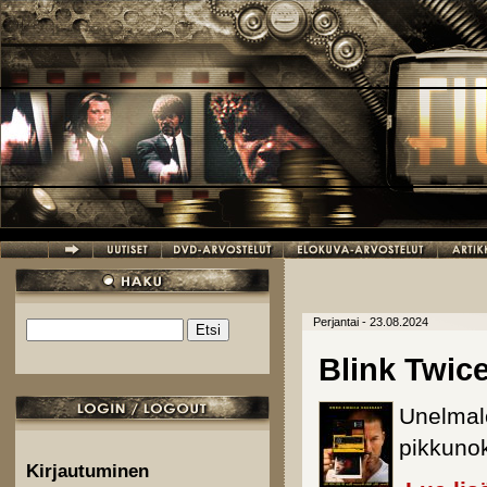
Hyppää pääsisältöön
Perjantai - 23.08.2024
Etsi
Hakulomake
Blink Twic
Unelmalo
pikkunok
Kirjautuminen