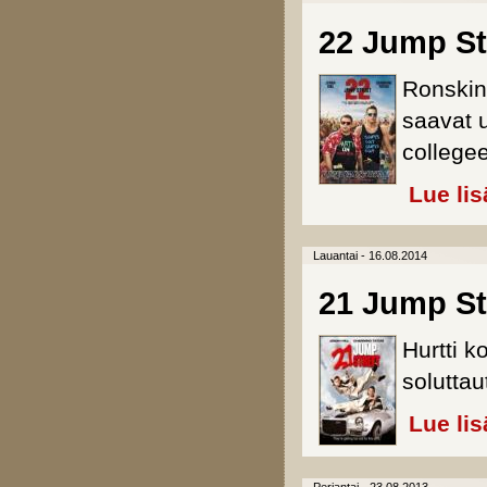
22 Jump St
Ronskin
saavat u
college
Lue lis
Lauantai - 16.08.2014
21 Jump Str
Hurtti k
solutta
Lue lis