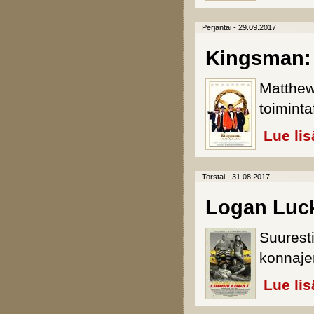
Perjantai - 29.09.2017
Kingsman: 
Matthew
toiminta
Lue lis
Torstai - 31.08.2017
Logan Luc
Suurest
konnaje
Lue lis