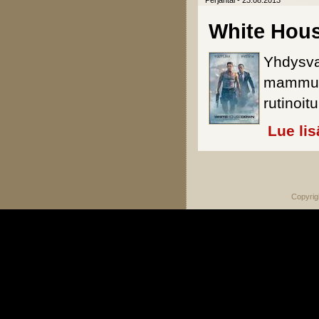
Perjantai - 23.08.2013
White Hou
Yhdysval
mammutt
rutinoit
Lue lis
Sivut
Copyrig