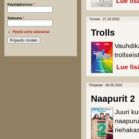
Lue lis
Käyttäjätunnus
*
Salasana
*
Torstai - 27.10.2016
Trolls
Pyydä uutta salasanaa
Vauhdik
trollseis
Lue lis
Perjantai - 06.05.2016
Naapurit 2
Juuri ku
naapuru
riehaka