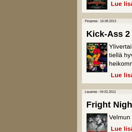
Lue lis
Perjantai - 16.08.2013
Kick-Ass 2
Yliverta
tiellä h
heikomm
Lue lis
Lauantai - 04.02.2012
Fright Nigh
Velmun 
Lue lis