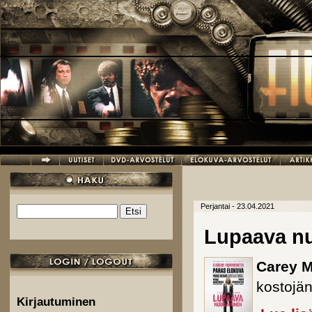
Hyppää pääsisältöön
Perjantai - 23.04.2021
Etsi
Hakulomake
Lupaava nu
Carey M
kostojä
Kirjautuminen