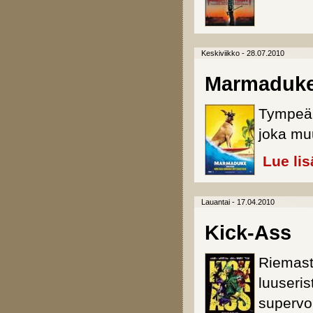
Keskiviikko - 28.07.2010
Marmaduk
Tympeä 
joka mu
Lue lis
Lauantai - 17.04.2010
Kick-Ass
Riemastu
luuseris
supervo