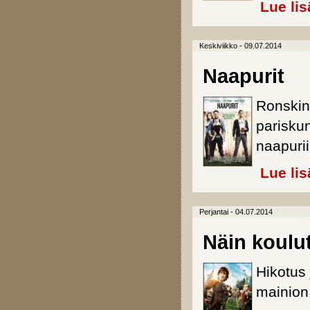
Lue lis
Keskiviikko - 09.07.2014
Naapurit
Ronskin
pariskun
naapuri
Lue lis
Perjantai - 04.07.2014
Näin koulu
Hikotus
mainion