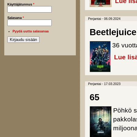
Lue lis
Käyttäjätunnus
*
Salasana
*
Perjantai - 06.09.2024
Beetlejuice
Pyydä uutta salasanaa
36 vuott
Lue lis
Perjantai - 17.03.2023
65
Pöhkö sc
pakkola
miljoona