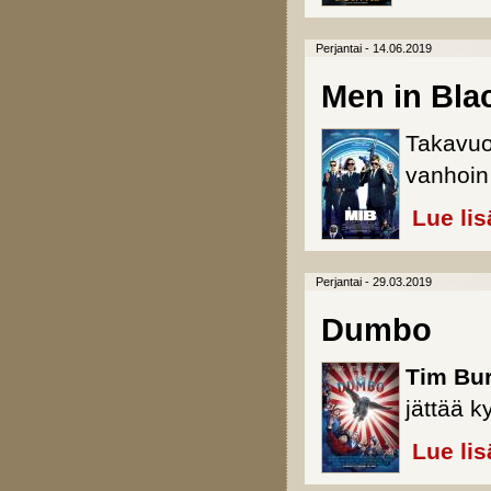
Perjantai - 14.06.2019
Men in Blac
Takavuo
vanhoin 
Lue lis
Perjantai - 29.03.2019
Dumbo
Tim Bur
jättää k
Lue lis