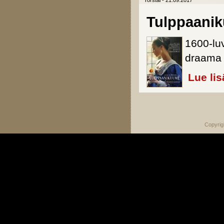
Torstai - 21.09.2017
Tulppaani
1600-luv
draama 
Lue lis
Sivut
Copyrig