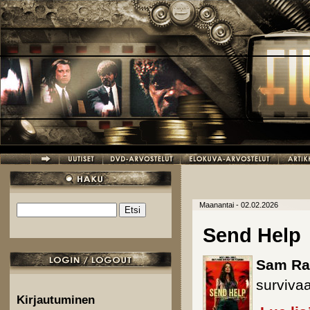
Hyppää pääsisältöön
Maanantai - 02.02.2026
Etsi
Hakulomake
Send Help
Sam Ra
survivaa
Kirjautuminen