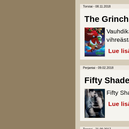
Torstai - 08.11.2018
The Grinch
Vauhdik
vihreäst
Lue lis
Perjantai - 09.02.2018
Fifty Shad
Fifty Sh
Lue lis