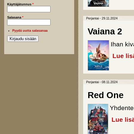
Käyttäjätunnus
*
Salasana
*
Perjantai - 29.11.2024
Vaiana 2
Pyydä uutta salasanaa
Ihan kiva
Lue lis
Perjantai - 08.11.2024
Red One
Yhdente
Lue lis