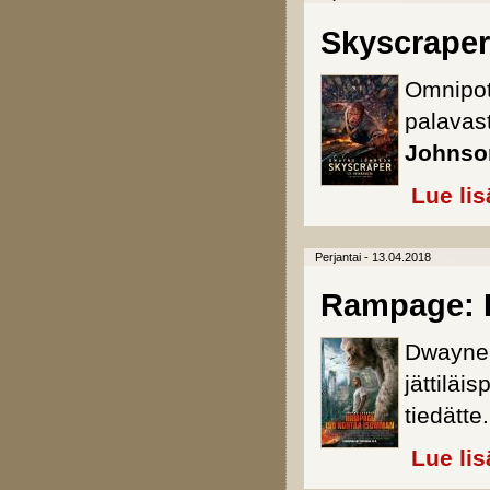
Skyscraper
Omnipot
palavast
Johnson
Lue lis
Perjantai - 13.04.2018
Rampage: 
Dwayne 
jättiläi
tiedätte.
Lue lis