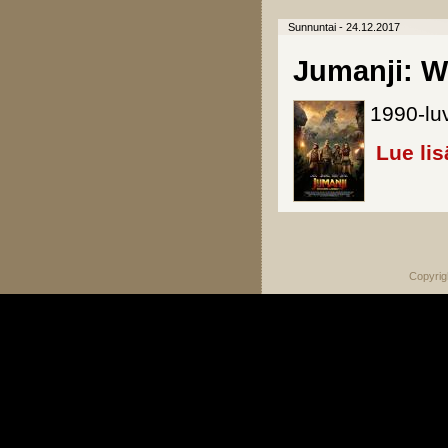
Sunnuntai - 24.12.2017
Jumanji: W
1990-luv
Lue lis
Sivut
Copyrig