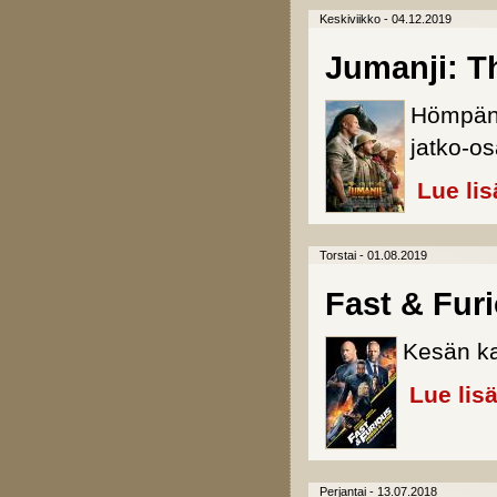
Keskiviikko - 04.12.2019
Jumanji: T
Hömpän
jatko-os
Lue lis
Torstai - 01.08.2019
Fast & Fur
Kesän ka
Lue lis
Perjantai - 13.07.2018