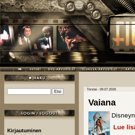
Hyppää pääsisältöön
Torstai - 09.07.2026
Etsi
Hakulomake
Vaiana
Disneyn 
Lue lis
Kirjautuminen