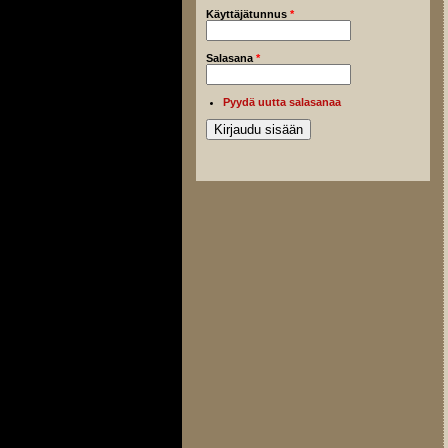
Käyttäjätunnus
*
Salasana
*
Pyydä uutta salasanaa