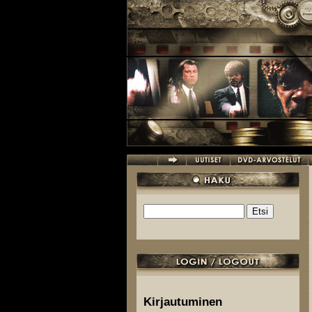
Hyppää pääsisältöön
Etsi
Hakulomake
Kirjautuminen