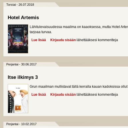
Torstai - 26.07.2018
Hotel Artemis
Lähitulevaisuudessa maailma on kaaoksessa, mutta Hotel Artemi
tarjoaa turvaa.
Lue lisää
about Hotel Artemis
Kirjaudu sisään
lähettääksesi kommentteja
Perjantai - 30.06.2017
Itse ilkimys 3
Grun maailman mullistavat tällä kerralla kauan kadoksissa ollut k
Lue lisää
about Itse ilkimys 3
Kirjaudu sisään
lähettääksesi kommentteja
Perjantai - 10.02.2017