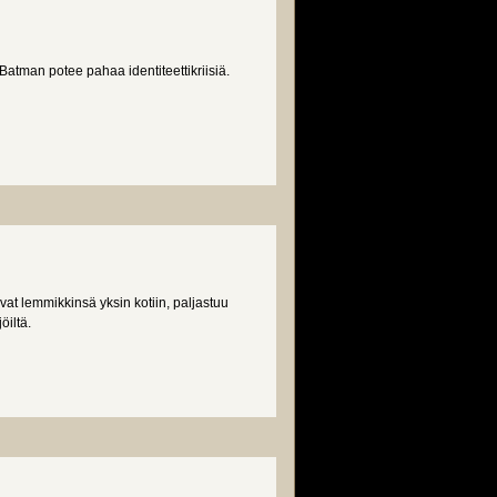
atman potee pahaa identiteettikriisiä.
vat lemmikkinsä yksin kotiin, paljastuu
öiltä.