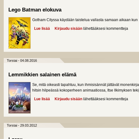
Lego Batman elokuva
Gotham Cityssa käydään taistelua vallasta samaan aikaan kun B
Lue lisää
about Lego Batman elokuva
Kirjaudu sisään
lähettääksesi kommentteja
Torstai - 04.08.2016
Lemmikkien salainen elämä
Se, mitä oikeasti tapahtuu, kun ihmisisännät jättävät monenkirja
hitsin hilpeässä kokoperheen animaatiossa, Itse Ilkimyksen tekij
Lue lisää
about Lemmikkien salainen elämä
Kirjaudu sisään
lähettääksesi kommentteja
Torstai - 29.03.2012