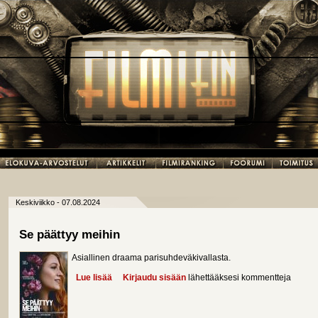
Keskiviikko - 07.08.2024
Se päättyy meihin
Asiallinen draama parisuhdeväkivallasta.
Lue lisää
about Se päättyy meihin
Kirjaudu sisään
lähettääksesi kommentteja