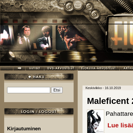
Hyppää pääsisältöön
Keskiviikko - 16.10.2019
Etsi
Hakulomake
Maleficent 
Pahattare
Lue lisä
Kirjautuminen