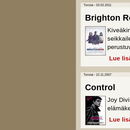
Torstai - 03.02.2011
Brighton R
Kiveäkin
seikkai
perustu
Lue lis
Torstai - 22.11.2007
Control
Joy Div
elämäke
Lue lis