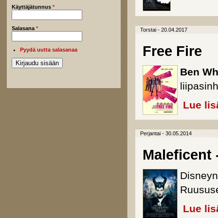
Käyttäjätunnus
*
Salasana
*
Torstai - 20.04.2017
Free Fire
Pyydä uutta salasanaa
Ben Wh
liipasin
Lue lis
Perjantai - 30.05.2014
Maleficent 
Disneyn 
Ruususe
Lue lis