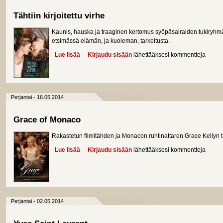
Tähtiin kirjoitettu virhe
Kaunis, hauska ja traaginen kertomus syöpäsairaiden tukiryhmä
etsimässä elämän, ja kuoleman, tarkoitusta.
Lue lisää
about Tähtiin kirjoitettu virhe
Kirjaudu sisään
lähettääksesi kommentteja
Perjantai - 16.05.2014
Grace of Monaco
Rakastetun filmitähden ja Monacon ruhtinattaren Grace Kellyn tar
Lue lisää
about Grace of Monaco
Kirjaudu sisään
lähettääksesi kommentteja
Perjantai - 02.05.2014