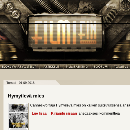
Torstai - 01.09.2016
Hymyilevä mies
Cannes-voittaja Hymyilevä mies on kaiken suitsutuksensa ansa
Lue lisää
about Hymyilevä mies
Kirjaudu sisään
lähettääksesi kommentteja