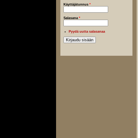
Käyttäjätunnus
*
Salasana
*
Pyydä uutta salasanaa