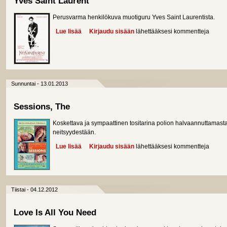
Yves Saint Laurent
Perusvarma henkilökuva muotiguru Yves Saint Laurentista.
Lue lisää
about Yves Saint Laurent
Kirjaudu sisään
lähettääksesi kommentteja
Sunnuntai - 13.01.2013
Sessions, The
Koskettava ja sympaattinen tositarina polion halvaannuttamast
neitsyydestään.
Lue lisää
about Sessions, The
Kirjaudu sisään
lähettääksesi kommentteja
Tiistai - 04.12.2012
Love Is All You Need