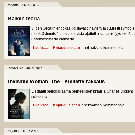
Perjantai - 06.02.2015
Kaiken teoria
Viiden Oscarin ehdokas, loistavasti näytelty ja suuresti symp
merkittävimmistä elossa olevista ajattelijoista, astrofyysikko S
uskomattomasta elämästä.
Lue lisää
about Kaiken teoria
Kirjaudu sisään
lähettääksesi kommentteja
Keskiviikko - 30.07.2014
Invisible Woman, The - Kielletty rakkaus
Elegantti periodidraama perheellisen kirjailija Charles Dickens
suhteesta.
Lue lisää
about Invisible Woman, The - Kielletty rakkaus
Kirjaudu sisään
lähettääksesi kommentteja
Perjantai - 11.07.2014