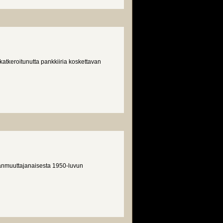
atkeroitunutta pankkiiria koskettavan
hanmuuttajanaisesta 1950-luvun