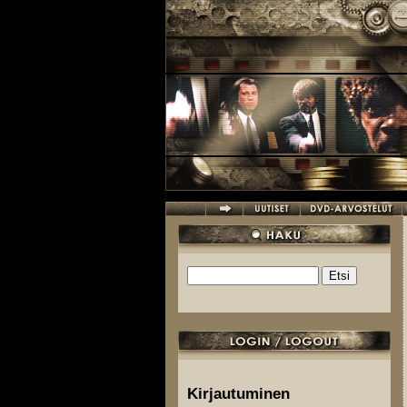
Hyppää pääsisältöön
Etsi
Hakulomake
Kirjautuminen