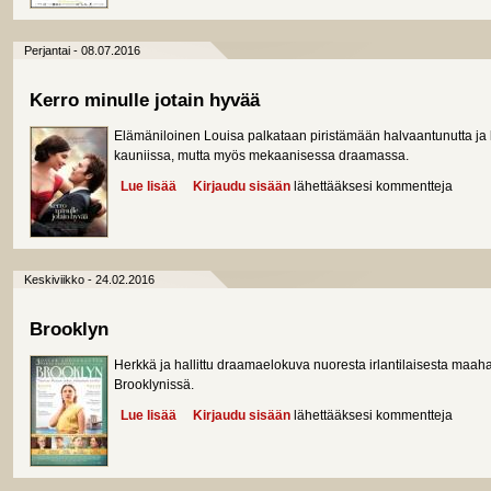
Perjantai - 08.07.2016
Kerro minulle jotain hyvää
Elämäniloinen Louisa palkataan piristämään halvaantunutta ja k
kauniissa, mutta myös mekaanisessa draamassa.
Lue lisää
about Kerro minulle jotain hyvää
Kirjaudu sisään
lähettääksesi kommentteja
Keskiviikko - 24.02.2016
Brooklyn
Herkkä ja hallittu draamaelokuva nuoresta irlantilaisesta maa
Brooklynissä.
Lue lisää
about Brooklyn
Kirjaudu sisään
lähettääksesi kommentteja