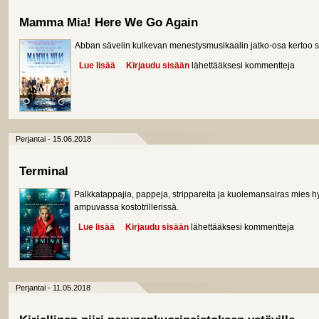
Mamma Mia! Here We Go Again
Abban sävelin kulkevan menestysmusikaalin jatko-osa kertoo 
Lue lisää
about Mamma Mia! Here We Go Again
Kirjaudu sisään
lähettääksesi kommentteja
Perjantai - 15.06.2018
Terminal
Palkkatappajia, pappeja, strippareita ja kuolemansairas mies h
ampuvassa kostotrillerissä.
Lue lisää
about Terminal
Kirjaudu sisään
lähettääksesi kommentteja
Perjantai - 11.05.2018