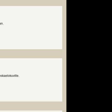
an.
skaelokuville.