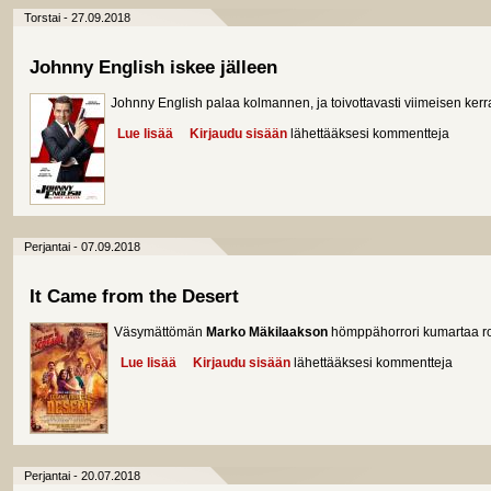
Torstai - 27.09.2018
Johnny English iskee jälleen
Johnny English palaa kolmannen, ja toivottavasti viimeisen kerr
Lue lisää
about Johnny English iskee jälleen
Kirjaudu sisään
lähettääksesi kommentteja
Perjantai - 07.09.2018
It Came from the Desert
Väsymättömän
Marko Mäkilaakson
hömppähorrori kumartaa ro
Lue lisää
about It Came from the Desert
Kirjaudu sisään
lähettääksesi kommentteja
Perjantai - 20.07.2018