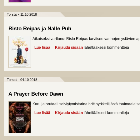
Torstai - 11.10.2018
Risto Reipas ja Nalle Puh
Aikuiseksi varttunut Risto Reipas tarvitsee vanhojen ystävien 
Lue lisää
about Risto Reipas ja Nalle Puh
Kirjaudu sisään
lähettääksesi kommentteja
Torstai - 04.10.2018
A Prayer Before Dawn
Karu ja brutaali selviytymistarina brittinyrkkeilijästä thaimaala
Lue lisää
about A Prayer Before Dawn
Kirjaudu sisään
lähettääksesi kommentteja