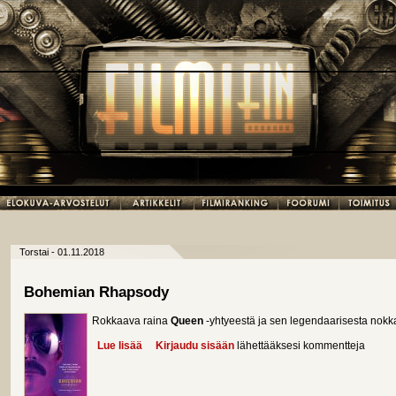
Torstai - 01.11.2018
Bohemian Rhapsody
Rokkaava raina
Queen
-yhtyeestä ja sen legendaarisesta nok
Lue lisää
about Bohemian Rhapsody
Kirjaudu sisään
lähettääksesi kommentteja