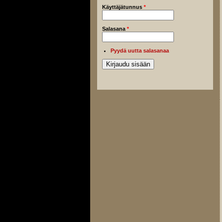
Käyttäjätunnus
*
Salasana
*
Pyydä uutta salasanaa