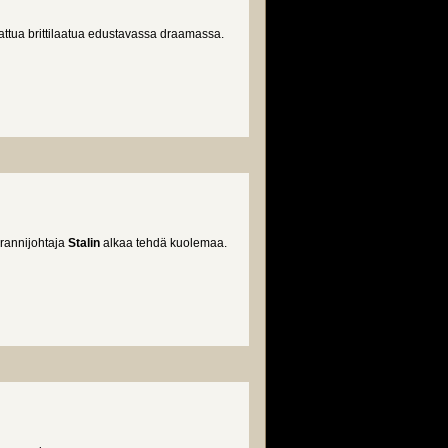
 taattua brittilaatua edustavassa draamassa.
ille
yrannijohtaja
Stalin
alkaa tehdä kuolemaa.