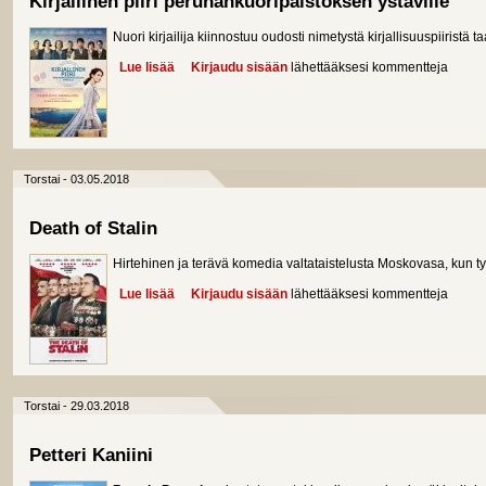
Kirjallinen piiri perunankuoripaistoksen ystäville
Nuori kirjailija kiinnostuu oudosti nimetystä kirjallisuuspiiristä
Lue lisää
about Kirjallinen piiri perunankuoripaistoksen ystäv
Kirjaudu sisään
lähettääksesi kommentteja
Torstai - 03.05.2018
Death of Stalin
Hirtehinen ja terävä komedia valtataistelusta Moskovasa, kun t
Lue lisää
about Death of Stalin
Kirjaudu sisään
lähettääksesi kommentteja
Torstai - 29.03.2018
Petteri Kaniini