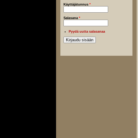
Käyttäjätunnus
*
Salasana
*
Pyydä uutta salasanaa