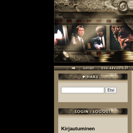
Hyppää pääsisältöön
Etsi
Hakulomake
Kirjautuminen