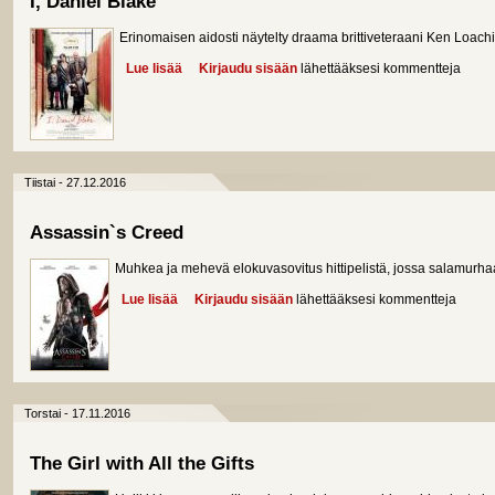
I, Daniel Blake
Erinomaisen aidosti näytelty draama brittiveteraani Ken Loachi
Lue lisää
about I, Daniel Blake
Kirjaudu sisään
lähettääksesi kommentteja
Tiistai - 27.12.2016
Assassin`s Creed
Muhkea ja mehevä elokuvasovitus hittipelistä, jossa salamurha
Lue lisää
about Assassin`s Creed
Kirjaudu sisään
lähettääksesi kommentteja
Torstai - 17.11.2016
The Girl with All the Gifts