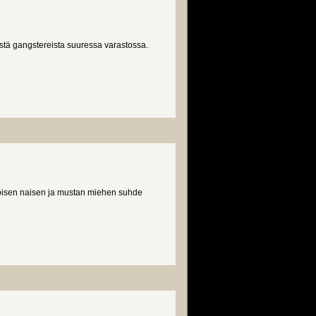
istä gangstereista suuressa varastossa.
koisen naisen ja mustan miehen suhde