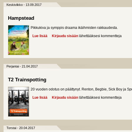
Keskiviikko - 13.09.2017
Hampstead
Pikkukiva ja symppis draama ikäihmisten rakkaudesta.
Lue lisää
about Hampstead
Kirjaudu sisään
lähettääksesi kommentteja
Perjantai - 21.04.2017
T2 Trainspotting
20 vuoden odotus on päättynyt. Renton, Begbie, Sick Boy ja Spu
Lue lisää
about T2 Trainspotting
Kirjaudu sisään
lähettääksesi kommentteja
Torstai - 20.04.2017