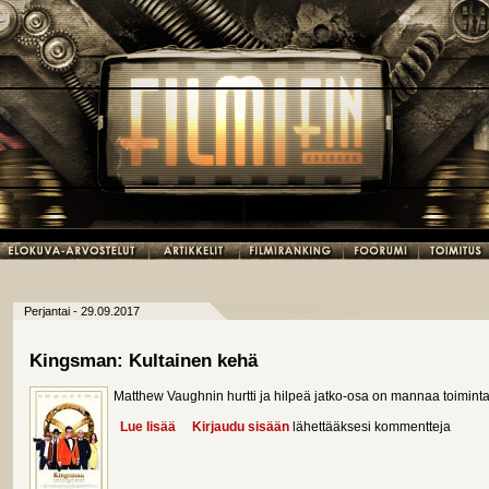
Perjantai - 29.09.2017
Kingsman: Kultainen kehä
Matthew Vaughnin hurtti ja hilpeä jatko-osa on mannaa toiminta
Lue lisää
about Kingsman: Kultainen kehä
Kirjaudu sisään
lähettääksesi kommentteja