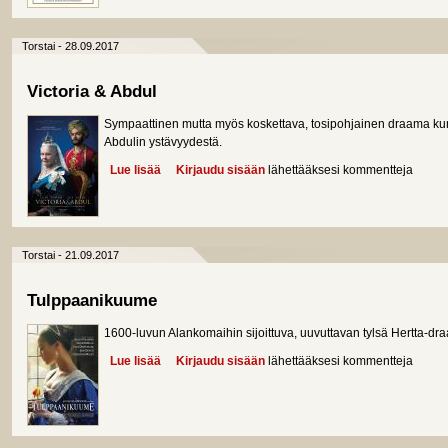
Torstai - 28.09.2017
Victoria & Abdul
Sympaattinen mutta myös koskettava, tosipohjainen draama kuning
Abdulin ystävyydestä.
Lue lisää
about Victoria & Abdul
Kirjaudu sisään
lähettääksesi kommentteja
Torstai - 21.09.2017
Tulppaanikuume
1600-luvun Alankomaihin sijoittuva, uuvuttavan tylsä Hertta-dra
Lue lisää
about Tulppaanikuume
Kirjaudu sisään
lähettääksesi kommentteja