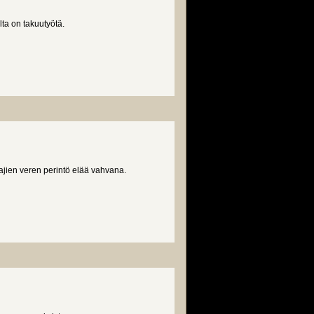
lta on takuutyötä.
ajien veren perintö elää vahvana.