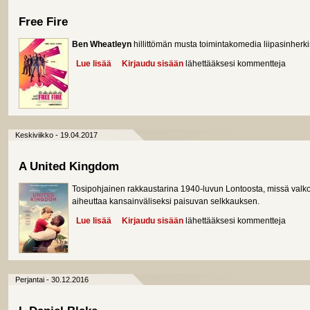
Free Fire
Ben Wheatleyn
hillittömän musta toimintakomedia liipasinherk
Lue lisää
about Free Fire
Kirjaudu sisään
lähettääksesi kommentteja
Keskiviikko - 19.04.2017
A United Kingdom
Tosipohjainen rakkaustarina 1940-luvun Lontoosta, missä val
aiheuttaa kansainväliseksi paisuvan selkkauksen.
Lue lisää
about A United Kingdom
Kirjaudu sisään
lähettääksesi kommentteja
Perjantai - 30.12.2016