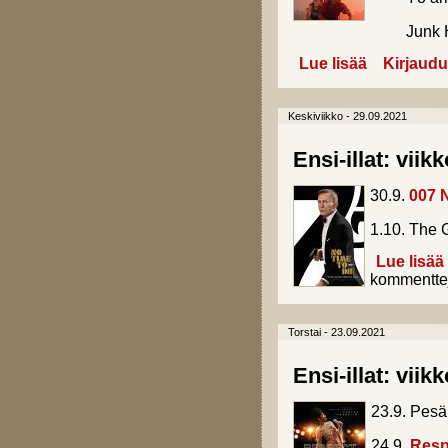
Junk H
Lue lisää
about Ensi-illa
Kirjaudu
Keskiviikko - 29.09.2021
Ensi-illat: viik
30.9.
007 
1.10. The 
Lue lisää
kommentte
Torstai - 23.09.2021
Ensi-illat: viik
23.9. Pesä
24.9.
Resp