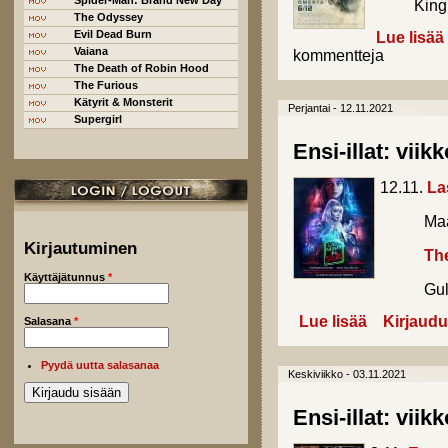
Spider-Man: Brand New Day
King Rich
The Odyssey
Evil Dead Burn
Lue lisää
Vaiana
kommentteja
The Death of Robin Hood
The Furious
Kätyrit & Monsterit
Perjantai - 12.11.2021
Supergirl
Ensi-illat: viik
12.11.
La
Maailma
Kirjautuminen
Th
Käyttäjätunnus
*
Guled
Lue lisää
about Ensi-illa
Kirjaudu
Salasana
*
Pyydä uutta salasanaa
Keskiviikko - 03.11.2021
Ensi-illat: viik