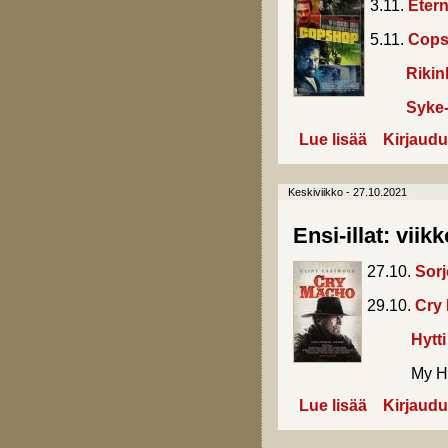
3.11.
Etern
5.11.
Cop
Rikin
Syke-
Lue lisää
about Ensi-illa
Kirjaudu
Keskiviikko - 27.10.2021
Ensi-illat: viik
27.10.
Sorj
29.10.
Cry
Hytti
My Hero A
Lue lisää
about Ensi-illa
Kirjaudu