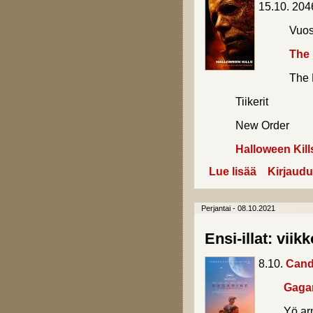
15.10. 204
Vuosisa
The
The Las
Tiikerit
New Order
Halloween Kill
Lue lisää
about Ensi-illa
Kirjaudu
Perjantai - 08.10.2021
Ensi-illat: viik
8.10.
Can
Gagar
Yö arm