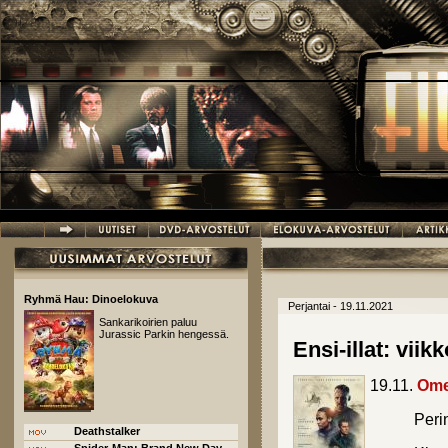
Hyppää pääsisältöön
Ryhmä Hau: Dinoelokuva
Perjantai - 19.11.2021
Sankarikoirien paluu
Jurassic Parkin hengessä.
Ensi-illat: viik
19.11.
Ome
Perin
Deathstalker