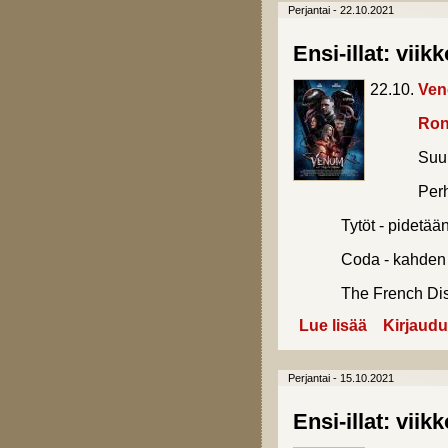
Perjantai - 22.10.2021
Ensi-illat: viik
22.10.
Ven
Roni
Suurta t
Perhe 
Tytöt - pidetään 
Coda - kahden ma
The French Dis
Lue lisää
about Ensi-illa
Kirjaudu
Perjantai - 15.10.2021
Ensi-illat: viik