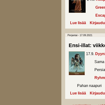
Gree
Esca
Lue lisää
about Ensi-illa
Kirjaudu
Perjantai - 17.09.2021
Ensi-illat: viik
17.9.
Dyyn
Sama n
Persian 
Ryhmä
Pahan naapuri
Lue lisää
about Ensi-illa
Kirjaudu