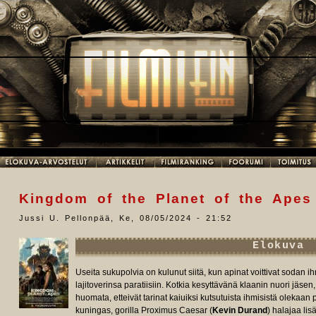
Kingdom of the Planet of the Apes
Jussi U. Pellonpää
,
Ke, 08/05/2024 - 21:52
Elokuva
Useita sukupolvia on kulunut siitä, kun apinat voittivat sodan 
lajitoverinsa paratiisiin. Kotkia kesyttävänä klaanin nuori jäse
huomata, etteivät tarinat kaiuiksi kutsutuista ihmisistä oleka
kuningas, gorilla Proximus Caesar (
Kevin Durand
) halajaa li