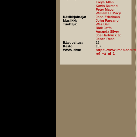
Freya Allan
Kevin Durand
Peter Macon
William H. Macy
Käsikirjoittaja:
Josh Friedman
Musiikki:
John Paesano
Tuottaja:
Wes Ball
Rick Jaffa
Amanda Silver
Joe Hartwick Jr.
Jason Reed
Ikäsuositus:
12
Kesto:
137
WWW-sivu:
https://www.imdb.com/titl
ref_=tt_ql_1