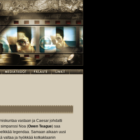
ihmiskuntaa vastaan ja Caesar johdatti
n, simpanssi Noa (
Owen Teague
) saa
an pelkkää legendaa. Samaan aikaan uusi
sää valtaa ja hyökkää kotkaklaanin