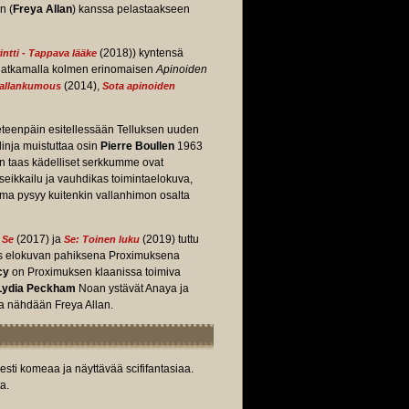
n (
Freya Allan
) kanssa pelastaakseen
(2018)) kyntensä
intti - Tappava lääke
n jatkamalla kolmen erinomaisen
Apinoiden
(2014),
vallankumous
Sota apinoiden
eteenpäin esitellessään Telluksen uuden
alinja muistuttaa osin
Pierre Boullen
1963
un taas kädelliset serkkumme ovat
seikkailu ja vauhdikas toimintaelokuva,
ilma pysyy kuitenkin vallanhimon osalta
a
(2017) ja
(2019) tuttu
Se
Se: Toinen luku
as elokuvan pahiksena Proximuksena
cy
on Proximuksen klaanissa toimiva
Lydia Peckham
Noan ystävät Anaya ja
 nähdään Freya Allan.
esti komeaa ja näyttävää scififantasiaa.
a.