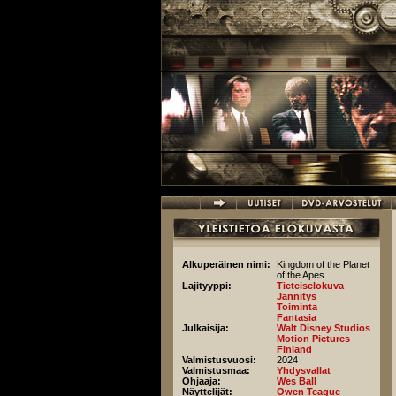
Hyppää pääsisältöön
Alkuperäinen nimi:
Kingdom of the Planet
of the Apes
Lajityyppi:
Tieteiselokuva
Jännitys
Toiminta
Fantasia
Julkaisija:
Walt Disney Studios
Motion Pictures
Finland
Valmistusvuosi:
2024
Valmistusmaa:
Yhdysvallat
Ohjaaja:
Wes Ball
Näyttelijät:
Owen Teague