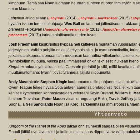
kimppuun. Tämä saa Noan luomaan hauraan suhteen nuoren ihmistytön Mae
oman klaaninsa.
Labyrintti
-trilogiallaan (
(2014),
(2015)
Labyrintti
Labyrintti - Aavikkokeet
Labyr
hyvään iskuun teroitellut ohjaaja
Wes Ball
on tarttunut jättimäiseen urakkaa
planeetta
-elokuvan (
(2011),
Apinoiden planeetan synty
Apinoiden planeetan 
(2017)) tarinaa aloittamalla uuden luvun.
planeetasta
Josh Friedmanin
käsikirjoitus hyppää heti kättelyssä muutaman vuosisadan 
järjestyksen. Vaikka pohjilta onkin jätetty pois aika- ja avaruusmatkalilu, tarin
e/tt11389872/fullcredits/?
julkaistua alkuperäisromaania ihmiskansan taannuttua villieläinten tasolle, k
ravintoketjun huipulla. Vaikka päällimmäisenä onkin teknisesti huikean hieno 
Kingdom
antaa myös aikaa tutkia Caesarin perintöä ja sitä, millä tavalla maa
muuttumattomana: tyrannit ovat tyranneja, lajista riippumatta.
Andy Muschiettin
Stephen Kingin
kauhumammuttiin pohjanneista elokuvist
Owen Teague tekee hyvää työtä antaen äänensä protagonisti Noalle, kun ta
kähisee kymmenien konnasivareiden veteraani Kevin Durand.
William H. Ma
ihminen Trevathan,
Peter Macon
viisas orangutangi Raka,
Travis Jeffery
ja
Soona, ja
Neil Sandilands
Noan isä Koro. Tärkeimmässä ihmisroolissa Maena
Yhteenveto
Kingdom of the Planet of the Apes
jatkaa onnistuneesti saagaa ollen visuaalis
Finaali jättää ovet avoimiksi jatkolle, mutta se taas riippuu vahvasti lipputuloist