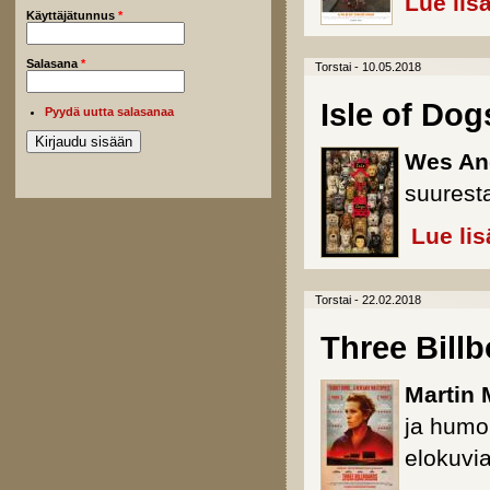
Lue lis
Käyttäjätunnus
*
Salasana
*
Torstai - 10.05.2018
Isle of Dog
Pyydä uutta salasanaa
Wes An
suurest
Lue lis
Torstai - 22.02.2018
Three Bill
Martin
ja humor
elokuvi