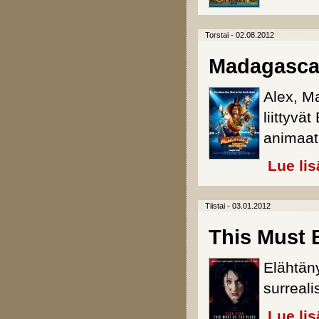
Torstai - 02.08.2012
Madagasca
Alex, M
liittyvä
animaat
Lue lis
Tiistai - 03.01.2012
This Must 
Elähtäny
surreali
Lue lis