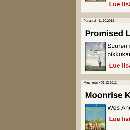
Lue lis
Perjantai - 11.10.2013
Promised 
Suuren 
pikkuka
Lue lis
Maanantai - 31.12.2012
Moonrise K
Wes And
Lue lis