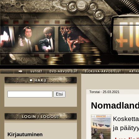
Hyppää pääsisältöön
Torstai - 25.03.2021
Etsi
Hakulomake
Nomadlan
Kosketta
ja päätyy
Kirjautuminen