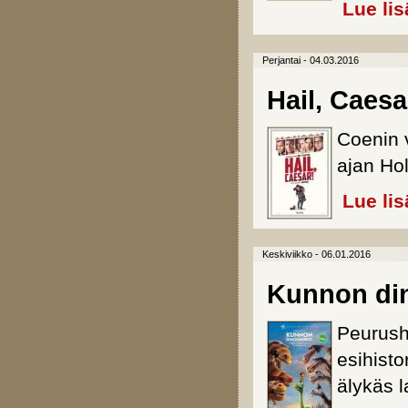
Lue lis
Perjantai - 04.03.2016
Hail, Caesa
Coenin v
ajan Hol
Lue lis
Keskiviikko - 06.01.2016
Kunnon di
Peurush
esihisto
älykäs la