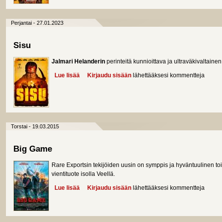
Perjantai - 27.01.2023
Sisu
Jalmari Helanderin
perinteitä kunnioittava ja ultraväkivaltaine
Lue lisää
about Sisu
Kirjaudu sisään
lähettääksesi kommentteja
Torstai - 19.03.2015
Big Game
Rare Exportsin tekijöiden uusin on symppis ja hyväntuulinen t
vientituote isolla Veellä.
Lue lisää
about Big Game
Kirjaudu sisään
lähettääksesi kommentteja