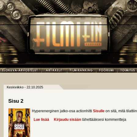
Keskiviikko - 22.10.2025
Sisu 2
Hyperenerginen jatko-osa actionhitti
Sisulle
on sitä, mitä tilattii
Lue lisää
about Sisu 2
Kirjaudu sisään
lähettääksesi kommentteja