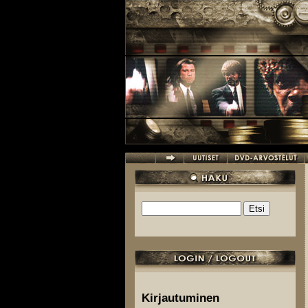
Hyppää pääsisältöön
Etsi
Hakulomake
Kirjautuminen