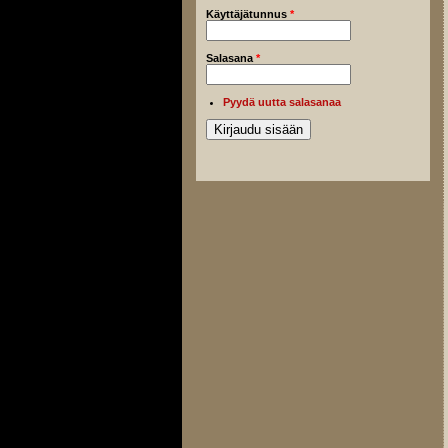
Käyttäjätunnus
*
Salasana
*
Pyydä uutta salasanaa