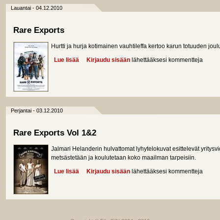
Lauantai - 04.12.2010
Rare Exports
Hurtti ja hurja kotimainen vauhtileffa kertoo karun totuuden joul
Lue lisää
about Rare Exports
Kirjaudu sisään
lähettääksesi kommentteja
Perjantai - 03.12.2010
Rare Exports Vol 1&2
Jalmari Helanderin hulvattomat lyhytelokuvat esittelevät yritysv
metsästetään ja koulutetaan koko maailman tarpeisiin.
Lue lisää
about Rare Exports Vol 1&2
Kirjaudu sisään
lähettääksesi kommentteja