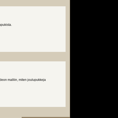
upukista.
ideon malliin, miten joulupukkeja