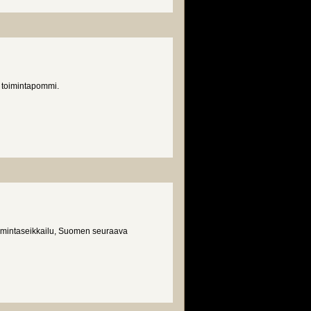
n toimintapommi.
oimintaseikkailu, Suomen seuraava