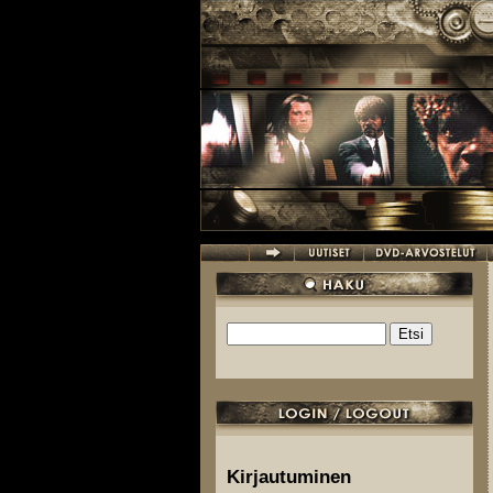
Hyppää pääsisältöön
Etsi
Hakulomake
Kirjautuminen