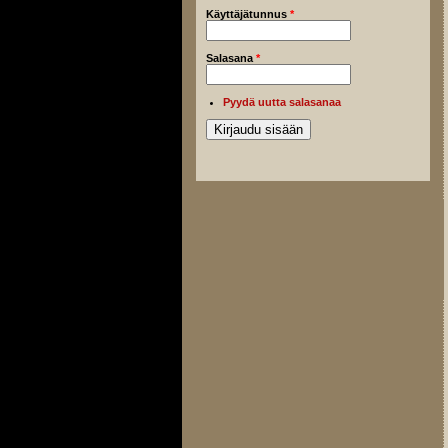
Käyttäjätunnus
*
Salasana
*
Pyydä uutta salasanaa