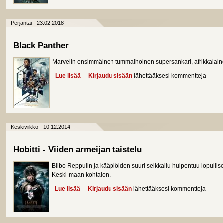
Perjantai - 23.02.2018
Black Panther
Marvelin ensimmäinen tummaihoinen supersankari, afrikkalai
Lue lisää
about Black Panther
Kirjaudu sisään
lähettääksesi kommentteja
Keskiviikko - 10.12.2014
Hobitti - Viiden armeijan taistelu
Bilbo Reppulin ja kääpiöiden suuri seikkailu huipentuu lopullis
Keski-maan kohtalon.
Lue lisää
about Hobitti - Viiden armeijan taistelu
Kirjaudu sisään
lähettääksesi kommentteja