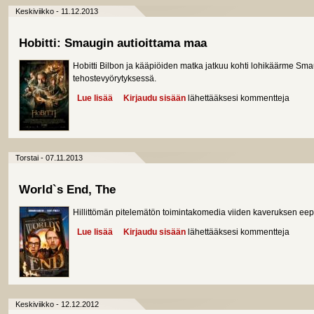
Keskiviikko - 11.12.2013
Hobitti: Smaugin autioittama maa
Hobitti Bilbon ja kääpiöiden matka jatkuu kohti lohikäärme Smau
tehostevyörytyksessä.
Lue lisää
about Hobitti: Smaugin autioittama maa
Kirjaudu sisään
lähettääksesi kommentteja
Torstai - 07.11.2013
World`s End, The
Hillittömän pitelemätön toimintakomedia viiden kaveruksen eep
Lue lisää
about World`s End, The
Kirjaudu sisään
lähettääksesi kommentteja
Keskiviikko - 12.12.2012