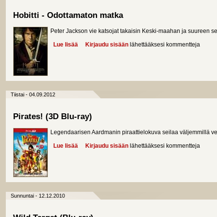
Hobitti - Odottamaton matka
Peter Jackson vie katsojat takaisin Keski-maahan ja suureen se
Lue lisää
about Hobitti - Odottamaton matka
Kirjaudu sisään
lähettääksesi kommentteja
Tiistai - 04.09.2012
Pirates! (3D Blu-ray)
Legendaarisen Aardmanin piraattielokuva seilaa väljemmillä ves
Lue lisää
about Pirates! (3D Blu-ray)
Kirjaudu sisään
lähettääksesi kommentteja
Sunnuntai - 12.12.2010