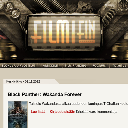
Keskiviikko - 09.11.2022
Black Panther: Wakanda Forever
Taistelu Wakandasta alkaa uudelleen kuningas T´Challan kuol
Lue lisää
about Black Panther: Wakanda Forever
Kirjaudu sisään
lähettääksesi kommentteja