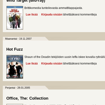
Wild Target (Blu-ray)
Brittikomedia tunteilevasta ammattitappajasta.
Lue lisää
about Wild Target (Blu-ray)
Kirjaudu sisään
lähettääksesi kommentteja
Maanantai - 19.11.2007
Hot Fuzz
Shaun of the Deadin tekijöiden uusin leffa iskee kovalla rytinäll
Lue lisää
about Hot Fuzz
Kirjaudu sisään
lähettääksesi kommentteja
Perjantai - 28.01.2005
Office, The: Collection