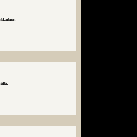
ikkailuun.
illä.