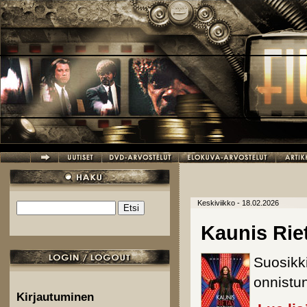
Hyppää pääsisältöön
Keskiviikko - 18.02.2026
Etsi
Hakulomake
Kaunis Rie
Suosikki
onnistun
Kirjautuminen