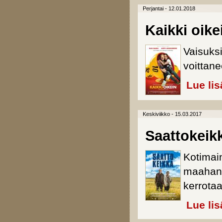
Perjantai - 12.01.2018
Kaikki oike
Vaisuks
voittan
Lue lis
Keskiviikko - 15.03.2017
Saattokeik
Kotimai
maahanm
kerrotaa
Lue lis