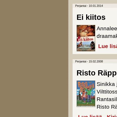
Perjantai - 10.01.2014
Ei kiitos
Annalee
draamako
Lue lis
Perjantai - 15.02.2008
Risto Räpp
Sinikka 
Vilttito
Rantasi
Risto R
about Ris