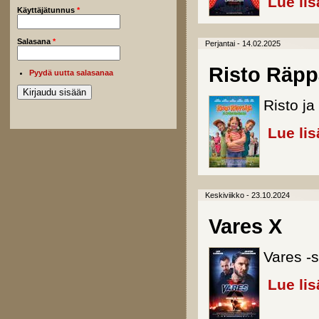
Lue lis
Käyttäjätunnus
*
Salasana
*
Perjantai - 14.02.2025
Risto Räpp
Pyydä uutta salasanaa
Risto ja
Lue lis
Keskiviikko - 23.10.2024
Vares X
Vares -s
Lue lis