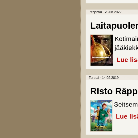
Perjantai - 26.08.2022
Laitapuole
Kotimain
jääkiekk
Lue li
Torstai - 14.02.2019
Risto Räppä
Seitse
Lue lis