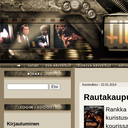
Hyppää pääsisältöön
Keskiviikko - 22.01.2014
Etsi
Hakulomake
Rautakaup
Rankka 
kuristus
Kirjautuminen
kourissa