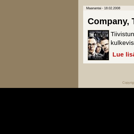
Maanantai - 18.02.2008
Company, 
Tiivist
kulkevis
Lue lis
Sivut
Copyrig