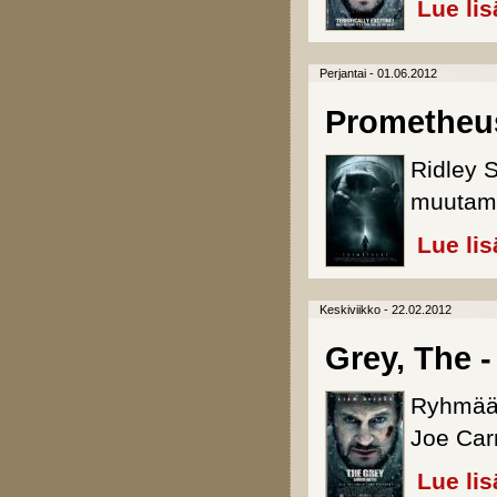
Lue lis
Perjantai - 01.06.2012
Prometheu
Ridley S
muutamal
Lue lis
Keskiviikko - 22.02.2012
Grey, The -
Ryhmää 
Joe Car
Lue lis