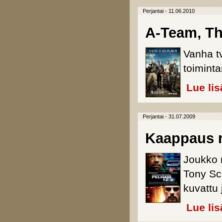
Perjantai - 11.06.2010
A-Team, T
Vanha t
toimint
Lue lis
Perjantai - 31.07.2009
Kaappaus m
Joukko 
Tony Sco
kuvattu 
Lue lis