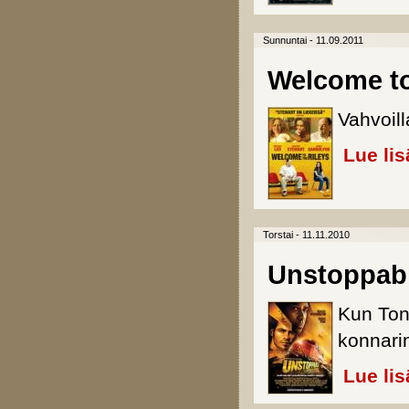
Sunnuntai - 11.09.2011
Welcome to 
Vahvoill
Lue lis
Torstai - 11.11.2010
Unstoppabl
Kun Ton
konnarin
Lue lis