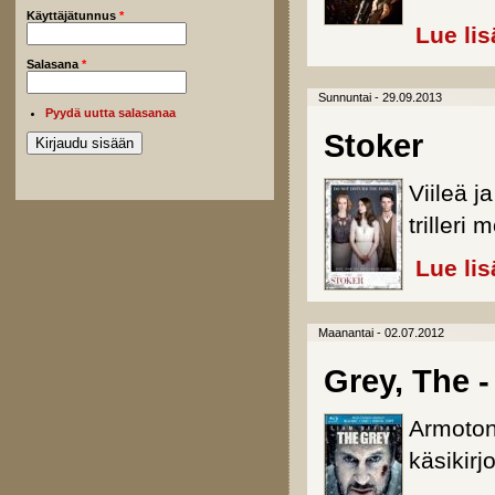
Käyttäjätunnus
*
Lue lis
Salasana
*
Sunnuntai - 29.09.2013
Pyydä uutta salasanaa
Stoker
Viileä 
trilleri
Lue lis
Maanantai - 02.07.2012
Grey, The -
Armoton
käsikirj