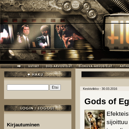
Hyppää pääsisältöön
Etsi
Keskiviikko - 30.03.2016
Hakulomake
Gods of Eg
Efekteis
sijoittu
Kirjautuminen