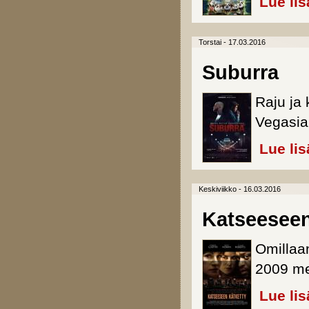
Lue lis
Torstai - 17.03.2016
Suburra
Raju ja 
Vegasia 
Lue lis
Keskiviikko - 16.03.2016
Katseeseen
Omillaan
2009 me
Lue lis