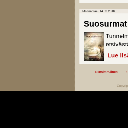
Maanantai - 14.03.2016
Suosurmat
Tunnelma
etsiväst
Lue lis
« ensimmäinen
‹
Sivut
Copyrig