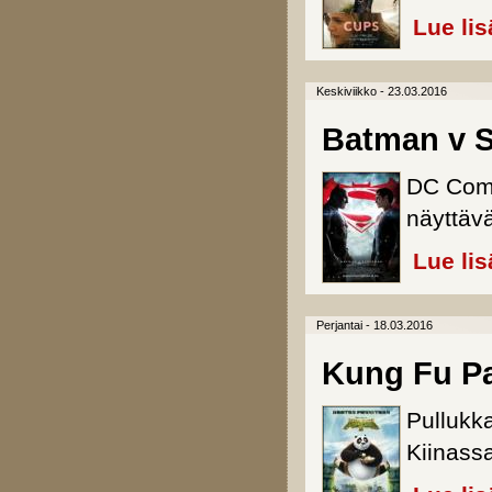
Lue lis
Keskiviikko - 23.03.2016
Batman v S
DC Comi
näyttävä
Lue lis
Perjantai - 18.03.2016
Kung Fu P
Pullukk
Kiinass