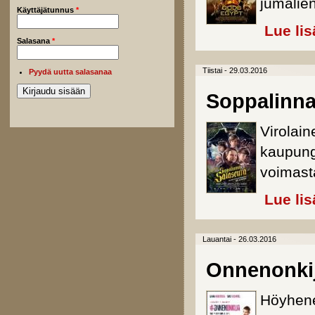
jumalien
Käyttäjätunnus
*
Lue lis
Salasana
*
Tiistai - 29.03.2016
Pyydä uutta salasanaa
Soppalinna
Virolai
kaupungi
voimast
Lue lis
Lauantai - 26.03.2016
Onnenonki
Höyhene