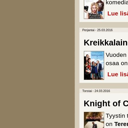
komedia 
Lue lis
Perjantai - 25.03.2016
Kreikkalai
Vuoden 
osaa on 
Lue lis
Torstai - 24.03.2016
Knight of 
Tyystin 
on
Tere