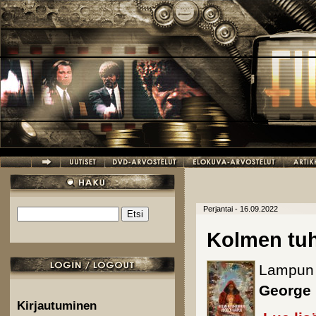
Hyppää pääsisältöön
Perjantai - 16.09.2022
Etsi
Hakulomake
Kolmen tu
Lampun h
George 
Kirjautuminen