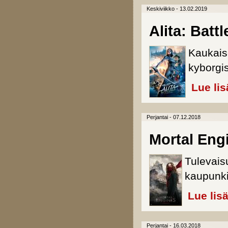
Keskiviikko - 13.02.2019
Alita: Batt
Kaukaise
kyborgis
Lue lis
Perjantai - 07.12.2018
Mortal Eng
Tulevais
kaupunkie
Lue lis
Perjantai - 16.03.2018