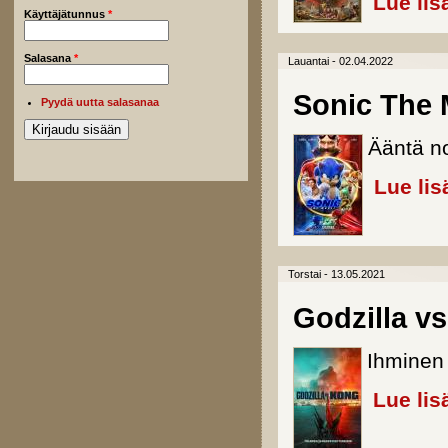
Lue lis
Käyttäjätunnus
*
Salasana
*
Lauantai - 02.04.2022
Sonic The 
Pyydä uutta salasanaa
Ääntä no
Lue lis
Torstai - 13.05.2021
Godzilla v
Ihminen o
Lue lis