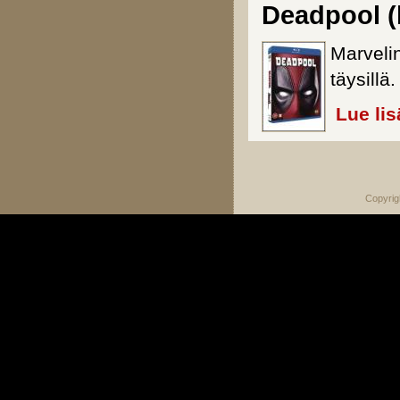
Deadpool (
Marvelin
täysillä.
Lue lis
Sivut
Copyrig