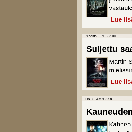
vastauk
Lue lis
Perjantai - 19.02.2010
Suljettu sa
Martin S
mielisai
Lue lis
Tiistai - 30.06.2009
Kauneuden 
Kahden 