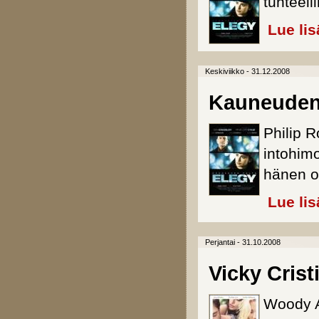
tunteel
Lue lis
Keskiviikko - 31.12.2008
Kauneuden
Philip R
intohim
hänen o
Lue lis
Perjantai - 31.10.2008
Vicky Crist
Woody A