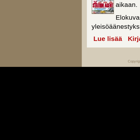
aikaan.
Elokuva
yleisöäänestyks
Lue lisää
about Sta
Kir
Copyrig