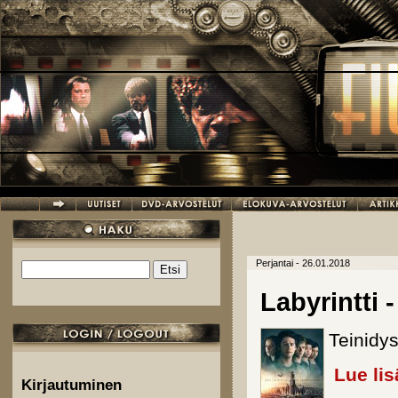
Hyppää pääsisältöön
Perjantai - 26.01.2018
Etsi
Hakulomake
Labyrintti 
Teinidy
Lue lis
Kirjautuminen