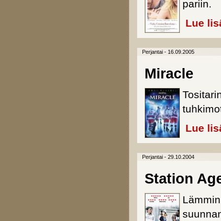
pariin.
Lue lis
Perjantai - 16.09.2005
Miracle
Tositar
tuhkimot
Lue lis
Perjantai - 29.10.2004
Station Ag
Lämminh
suunnan