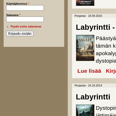
Käyttäjätunnus
*
Salasana
*
Perjantai - 18.09.2015
Labyrintti 
Pyydä uutta salasanaa
Päästyä
tämän k
apokaly
dystopi
Lue lisää
about Lab
Kir
Perjantai - 24.10.2014
Labyrintti
Dystopin
jättimäi