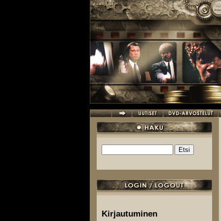
Hyppää pääsisältöön
Etsi
Hakulomake
Kirjautuminen