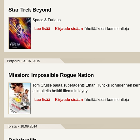
Star Trek Beyond
Space & Furious
Lue lisää
about Star Trek Beyond
Kirjaudu sisään
lähettääksesi kommentteja
Perjantai - 31.07.2015
Mission: Impossible Rogue Nation
Tom Cruise palaa superagentti Ethan Huntiksi jo viidennen ke
ei kuolleita hetkiä liiemmin löydy.
Lue lisää
about Mission: Impossible Rogue Nation
Kirjaudu sisään
lähettääksesi kommentteja
Torstai - 18.09.2014