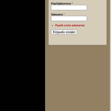
Käyttäjätunnus
*
Salasana
*
Pyydä uutta salasanaa