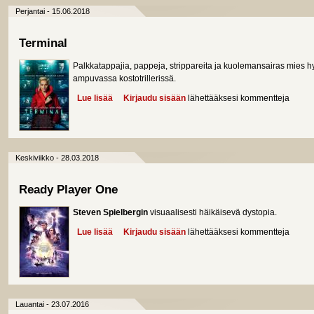
Perjantai - 15.06.2018
Terminal
Palkkatappajia, pappeja, strippareita ja kuolemansairas mies h
ampuvassa kostotrillerissä.
Lue lisää
about Terminal
Kirjaudu sisään
lähettääksesi kommentteja
Keskiviikko - 28.03.2018
Ready Player One
Steven Spielbergin
visuaalisesti häikäisevä dystopia.
Lue lisää
about Ready Player One
Kirjaudu sisään
lähettääksesi kommentteja
Lauantai - 23.07.2016