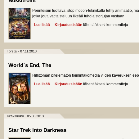
Boksitrollit
Perinteisiin luottava, stop motion-tekniikalla tehty animaatio, ma
jotka joutuvat taisteluun ilkeää tuholaistorjujaa vastaan.
Lue lisää
about Boksitrollit
Kirjaudu sisään
lähettääksesi kommentteja
Torstai - 07.11.2013
World`s End, The
Hillittömän pitelemätön toimintakomedia viiden kaveruksen eep
Lue lisää
about World`s End, The
Kirjaudu sisään
lähettääksesi kommentteja
Keskiviikko - 05.06.2013
Star Trek Into Darkness