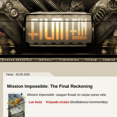
Tiistai - 20.05.2025
Mission Impossible: The Final Reckoning
Mission Impossible
-saagan finaali on sarjan paras veto.
Lue lisää
about Mission Impossible: The Final Reckoning
Kirjaudu sisään
lähettääksesi kommentteja