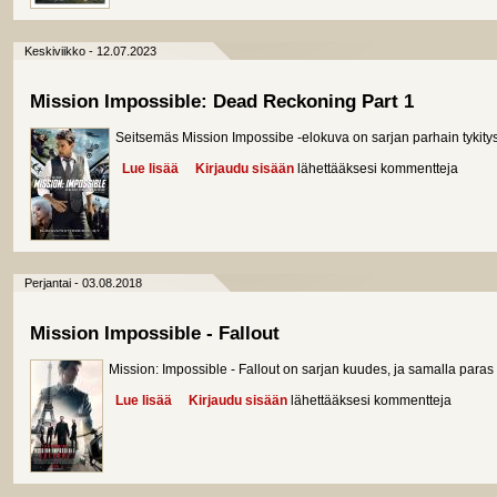
Keskiviikko - 12.07.2023
Mission Impossible: Dead Reckoning Part 1
Seitsemäs Mission Impossibe -elokuva on sarjan parhain tykitys
Lue lisää
about Mission Impossible: Dead Reckoning Part 1
Kirjaudu sisään
lähettääksesi kommentteja
Perjantai - 03.08.2018
Mission Impossible - Fallout
Mission: Impossible - Fallout on sarjan kuudes, ja samalla paras
Lue lisää
about Mission Impossible - Fallout
Kirjaudu sisään
lähettääksesi kommentteja