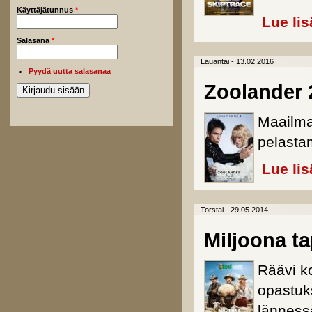
Käyttäjätunnus
*
Lue lis
Salasana
*
Lauantai - 13.02.2016
Pyydä uutta salasanaa
Zoolander 
Maailma
pelasta
Lue lis
Torstai - 29.05.2014
Miljoona t
Räävi k
opastuks
länness