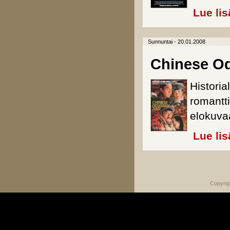
Lue lis
Sunnuntai - 20.01.2008
Chinese O
Historia
romantti
elokuva
Lue lis
Sivut
Copyrig