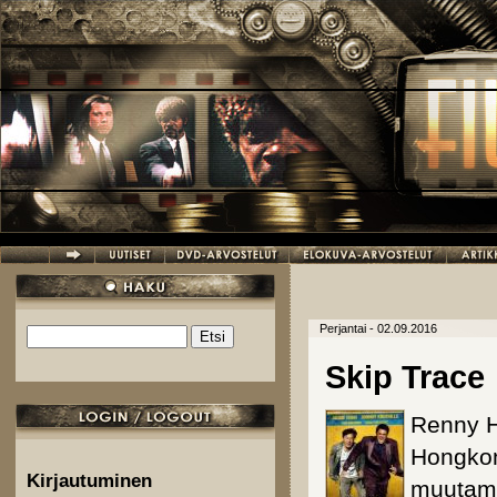
Hyppää pääsisältöön
Perjantai - 02.09.2016
Etsi
Hakulomake
Skip Trace
Renny Ha
Hongkong
Kirjautuminen
muutama