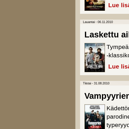
Lue lis
Lauantai - 06.11.2010
Laskettu a
Tympeä 
-klassik
Lue lis
Tiistai - 31.08.2010
Vampyyrie
Kädettö
parodine
typeryy