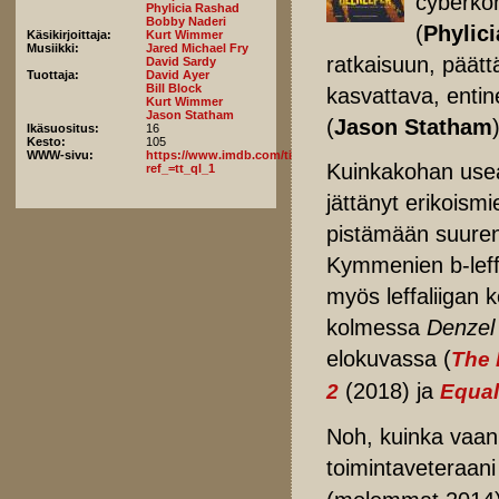
cyberkon
Phylicia Rashad
Bobby Naderi
(
Phylic
Käsikirjoittaja:
Kurt Wimmer
Musiikki:
Jared Michael Fry
ratkaisuun, päätt
David Sardy
Tuottaja:
David Ayer
Bill Block
kasvattava, ent
Kurt Wimmer
Jason Statham
(
Jason Statham
Ikäsuositus:
16
Kesto:
105
WWW-sivu:
https://www.imdb.com/title/tt15314262/fullcredits/?
Kuinkakohan useas
ref_=tt_ql_1
jättänyt erikoismi
pistämään suuren
Kymmenien b-leff
myös leffaliigan 
kolmessa
Denzel
elokuvassa (
The 
(2018) ja
2
Equal
Noh, kuinka vaan,
toimintaveteraan