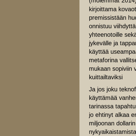
(molemmat 2014)
kirjoittama kovao
premissistään huo
onnistuu viihdyttä
yhteenotoille sek
jykevälle ja tappa
käyttää useampaa
metaforina vallits
mukaan sopiviin v
kuittailtaviksi
Ja jos joku teknof
käyttämää vanhent
tarinassa tapahtu
jo ehtinyt alkaa 
miljoonan dollarin
nykyaikaistamista.