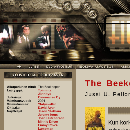
Hyppää pääsisältöön
The Beek
Alkuperäinen nimi:
The Beekeeper
Lajityyppi:
Toiminta
Jussi U. Pell
Jännitys
Julkaisija:
Cinemanse Oy
Valmistusvuosi:
2024
Valmistusmaa:
Yhdysvallat
Ohjaaja:
David Ayer
Näyttelijät:
Jason Statham
Jeremy Irons
Josh Hutcherson
Kun kork
Minnie Driver
Emmy Raver-
Lampman