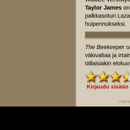
Taylor James
on 
palkkasoturi Laza
huipennukseksi.
The Beekeepe
r o
väkivaltaa ja irta
tällaisiakin elokuv
Kirjaudu sisään
Copyrig