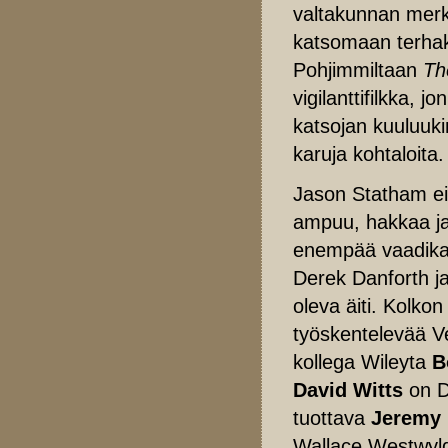
valtakunnan merki
katsomaan terhakk
Pohjimmiltaan
Th
vigilanttifilkka, j
katsojan kuuluuki
karuja kohtaloita.
Jason Statham ei
ampuu, hakkaa ja 
enempää vaadik
Derek Danforth j
oleva äiti. Kolko
työskentelevää Ve
kollega Wileyta
B
David Witts
on D
tuottava
Jeremy 
Wallace Westwyl