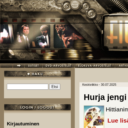
Hyppää pääsisältöön
Keskiviikko - 30.07.2025
Etsi
Hakulomake
Hurja jengi
Hittian
Lue lis
Kirjautuminen