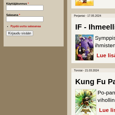
Käyttäjätunnus
*
Salasana
*
Perjantai - 17.05.2024
IF - Ihmeell
Pyydä uutta salasanaa
Symppis
ihmisten
Lue lis
Torstai - 21.03.2024
Kung Fu P
Po-pan
viholl
Lue li