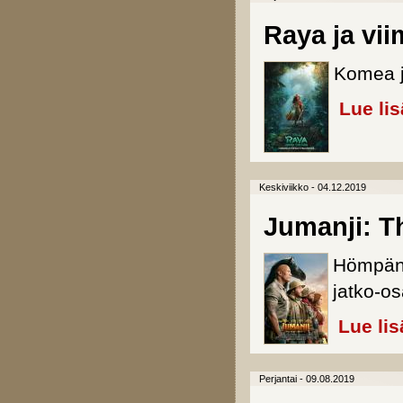
Raya ja vi
Komea j
Lue li
Keskiviikko - 04.12.2019
Jumanji: T
Hömpän
jatko-os
Lue lis
Perjantai - 09.08.2019