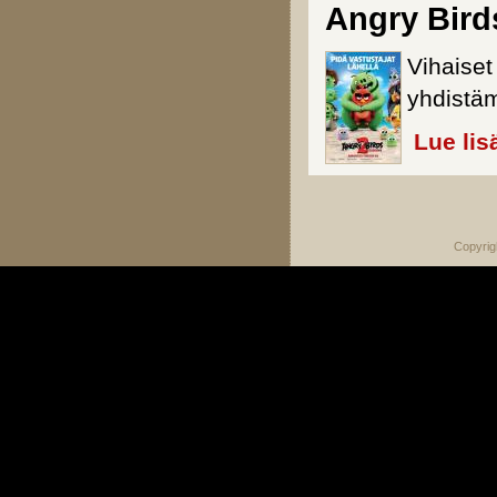
Angry Bird
Vihaiset
yhdistä
Lue lis
Sivut
Copyrig