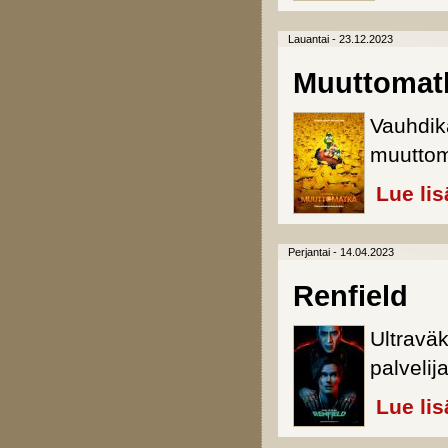
Lauantai - 23.12.2023
Muuttomat
Vauhdik
muuttom
Lue lis
Perjantai - 14.04.2023
Renfield
Ultravä
palvelij
Lue lis