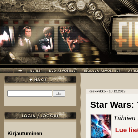
Hyppää pääsisältöön
Keskiviikko - 18.12.2019
Etsi
Hakulomake
Star Wars:
Tähtien
Lue lis
Kirjautuminen