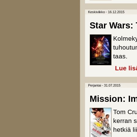
Keskiviikko - 16.12.2015
Star Wars:
Kolmeky
tuhoutu
taas.
Lue lis
Perjantai - 31.07.2015
Mission: I
Tom Cru
kerran 
hetkiä l