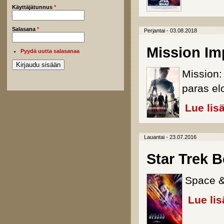
Käyttäjätunnus
*
Salasana
*
Perjantai - 03.08.2018
Mission Imp
Pyydä uutta salasanaa
Mission:
paras el
Lue lis
Lauantai - 23.07.2016
Star Trek 
Space &
Lue lis