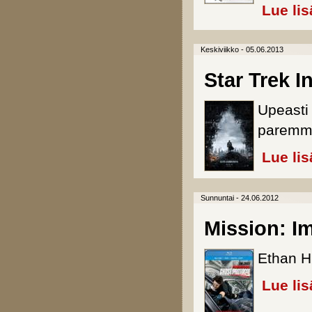
Lue lis
Keskiviikko - 05.06.2013
Star Trek I
Upeasti
paremma
Lue lis
Sunnuntai - 24.06.2012
Mission: Im
Ethan H
Lue lis