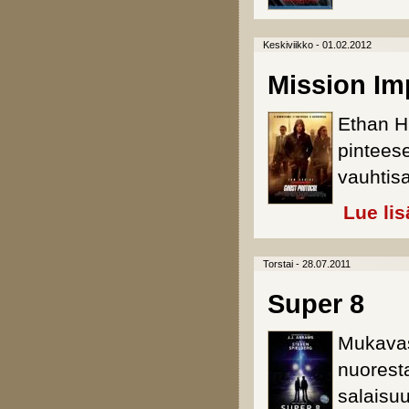
Keskiviikko - 01.02.2012
Mission Im
Ethan H
pintees
vauhtis
Lue lis
Torstai - 28.07.2011
Super 8
Mukavas
nuoresta
salaisuu