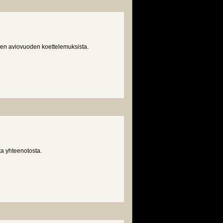
sen aviovuoden koettelemuksista.
ta yhteenotosta.