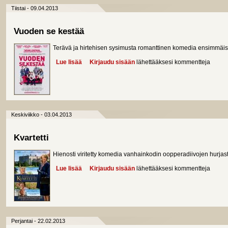
Tiistai - 09.04.2013
Vuoden se kestää
Terävä ja hirtehisen sysimusta romanttinen komedia ensimmäi
Lue lisää
about Vuoden se kestää
Kirjaudu sisään
lähettääksesi kommentteja
Keskiviikko - 03.04.2013
Kvartetti
Hienosti viritetty komedia vanhainkodin oopperadiivojen hurjas
Lue lisää
about Kvartetti
Kirjaudu sisään
lähettääksesi kommentteja
Perjantai - 22.02.2013