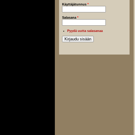
Käyttäjätunnus
*
Salasana
*
Pyydä uutta salasanaa