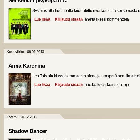
Seitsemän psykopaattia
Sysimustalla huumorilla kuorrutettu rikoskomedia seitsemästä p
Lue lisää
about Seitsemän psykopaattia
Kirjaudu sisään
lähettääksesi kommentteja
Keskiviikko - 09.01.2013
Anna Karenina
Leo Tolstoin klassikkoromaanin hieno ja omaperäinen filmatisoi
Lue lisää
about Anna Karenina
Kirjaudu sisään
lähettääksesi kommentteja
Torstai - 20.12.2012
Shadow Dancer