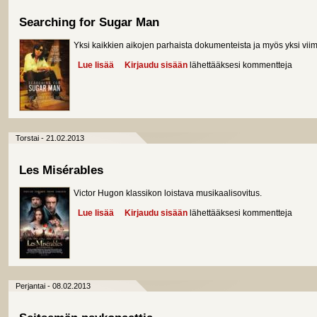
Searching for Sugar Man
Yksi kaikkien aikojen parhaista dokumenteista ja myös yksi vii
Lue lisää
about Searching for Sugar Man
Kirjaudu sisään
lähettääksesi kommentteja
Torstai - 21.02.2013
Les Misérables
Victor Hugon klassikon loistava musikaalisovitus.
Lue lisää
about Les Misérables
Kirjaudu sisään
lähettääksesi kommentteja
Perjantai - 08.02.2013