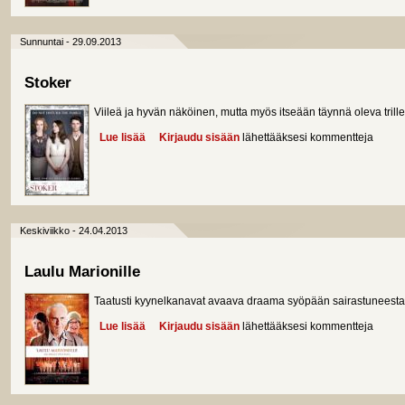
Sunnuntai - 29.09.2013
Stoker
Viileä ja hyvän näköinen, mutta myös itseään täynnä oleva tril
Lue lisää
about Stoker
Kirjaudu sisään
lähettääksesi kommentteja
Keskiviikko - 24.04.2013
Laulu Marionille
Taatusti kyynelkanavat avaava draama syöpään sairastuneesta
Lue lisää
about Laulu Marionille
Kirjaudu sisään
lähettääksesi kommentteja