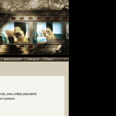
, joka yrittää järjestellä
n tuloksin.