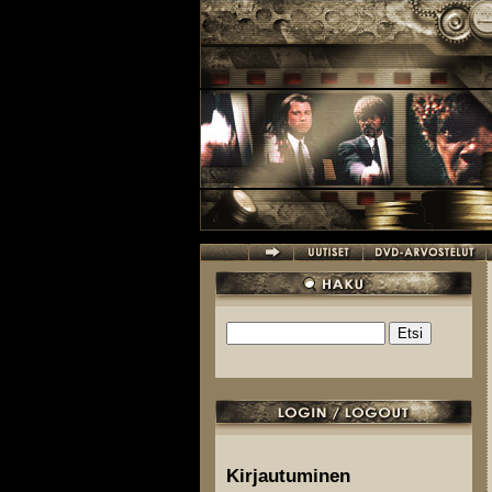
Hyppää pääsisältöön
Etsi
Hakulomake
Kirjautuminen