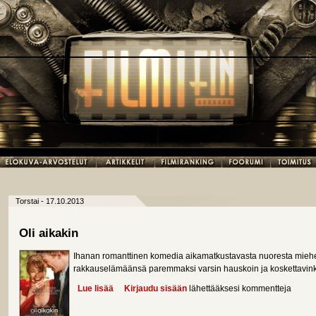
Torstai - 17.10.2013
Oli aikakin
Ihanan romanttinen komedia aikamatkustavasta nuoresta miehestä
rakkauselämäänsä paremmaksi varsin hauskoin ja koskettavinki
Lue lisää
about Oli aikakin
Kirjaudu sisään
lähettääksesi kommentteja