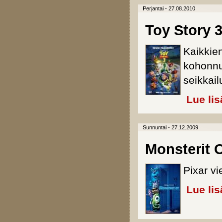
Perjantai - 27.08.2010
Toy Story 
Kaikkie
kohonnu
seikkail
Lue lis
Sunnuntai - 27.12.2009
Monsterit O
Pixar vi
Lue lis