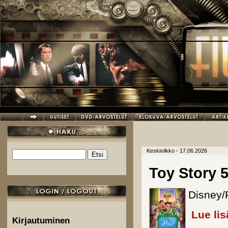
Hyppää pääsisältöön
Keskiviikko - 17.06.2026
Etsi
Hakulomake
Toy Story 
Disney/P
Lue lis
Kirjautuminen