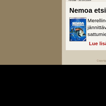
Torstai - 30.09.2004
Nemoa ets
Merellin
jännittä
sattumi
Lue lis
Copyrig