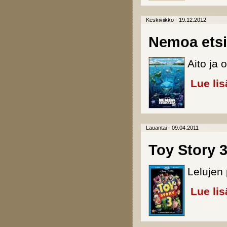
Keskiviikko - 19.12.2012
Nemoa ets
Aito ja
Lue lis
Lauantai - 09.04.2011
Toy Story 3
Lelujen 
Lue lis