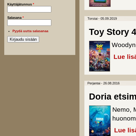
Käyttäjätunnus
*
Salasana
*
Torstai - 05.09.2019
Toy Story 
Pyydä uutta salasanaa
Woodyn j
Lue lis
Perjantai - 26.08.2016
Doria etsi
Nemo, M
huonomu
Lue lis